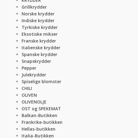
KRYDDER
Grillkrydder
Norske krydder
Indiske krydder
Tyrkiske krydder
Eksotiske mikser
Franske krydder
Italienske krydder
Spanske krydder
Snapskrydder
Pepper
Julekrydder
Spiselige blomster
CHILI
OLIVEN
OLIVENOLJE
OST og SPEKEMAT
Balkan-Butikken
Frankrike-butikken
Hellas-butikken
Italia-Butikken