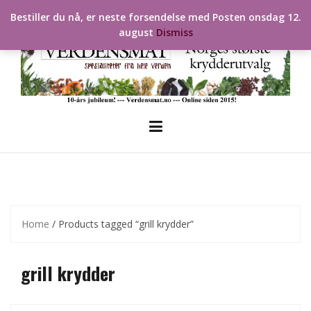
Skip
Bestiller du nå, er neste forsendelse med Posten onsdag 12.
to
august
Dismiss
content
Home
/ Products tagged “grill krydder”
grill krydder