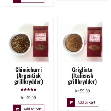
Chimichurri
Grigliata
(Argentisk
(Italiensk
grillkrydder)
grillkrydder)
kr
55,00
Rated
kr
49,00
5.00
out of 5
Add to cart
Add to cart