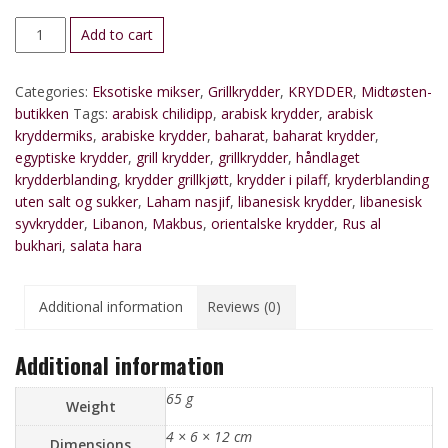
Baharat
Add to cart
(Arabisk
kryddermiks)
Categories:
Eksotiske mikser
,
Grillkrydder
,
KRYDDER
,
Midtøsten-
quantity
butikken
Tags:
arabisk chilidipp
,
arabisk krydder
,
arabisk
kryddermiks
,
arabiske krydder
,
baharat
,
baharat krydder
,
egyptiske krydder
,
grill krydder
,
grillkrydder
,
håndlaget
krydderblanding
,
krydder grillkjøtt
,
krydder i pilaff
,
kryderblanding
uten salt og sukker
,
Laham nasjif
,
libanesisk krydder
,
libanesisk
syvkrydder
,
Libanon
,
Makbus
,
orientalske krydder
,
Rus al
bukhari
,
salata hara
Additional information
Reviews (0)
Additional information
65 g
Weight
4 × 6 × 12 cm
Dimensions