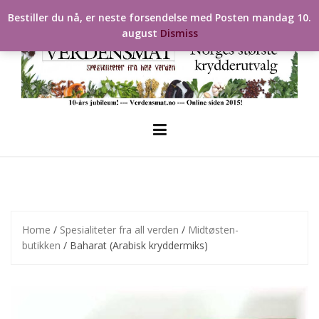
Skip
Bestiller du nå, er neste forsendelse med Posten mandag 10.
to
august
Dismiss
content
Home
/
Spesialiteter fra all verden
/
Midtøsten-
butikken
/ Baharat (Arabisk kryddermiks)