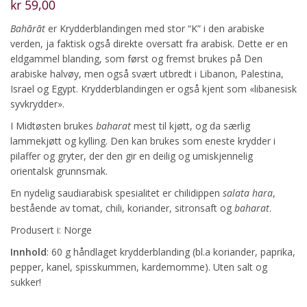
kr
59,00
Bahārāt
er Krydderblandingen med stor “K” i den arabiske
verden, ja faktisk også direkte oversatt fra arabisk. Dette er en
eldgammel blanding, som først og fremst brukes på Den
arabiske halvøy, men også svært utbredt i Libanon, Palestina,
Israel og Egypt. Krydderblandingen er også kjent som «libanesisk
syvkrydder».
I Midtøsten brukes
baharat
mest til kjøtt, og da særlig
lammekjøtt og kylling. Den kan brukes som eneste krydder i
pilaffer og gryter, der den gir en deilig og umiskjennelig
orientalsk grunnsmak.
En nydelig saudiarabisk spesialitet er chilidippen
salata hara
,
bestående av tomat, chili, koriander, sitronsaft og
baharat
.
Produsert i: Norge
Innhold
: 60 g håndlaget krydderblanding (bl.a koriander, paprika,
pepper, kanel, spisskummen, kardemomme). Uten salt og
sukker!