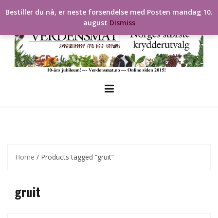
Skip
Bestiller du nå, er neste forsendelse med Posten mandag 10.
to
august
Dismiss
content
Home
/ Products tagged “gruit”
gruit