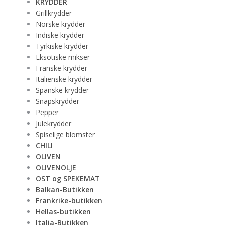
KRYDDER
Grillkrydder
Norske krydder
Indiske krydder
Tyrkiske krydder
Eksotiske mikser
Franske krydder
Italienske krydder
Spanske krydder
Snapskrydder
Pepper
Julekrydder
Spiselige blomster
CHILI
OLIVEN
OLIVENOLJE
OST og SPEKEMAT
Balkan-Butikken
Frankrike-butikken
Hellas-butikken
Italia-Butikken