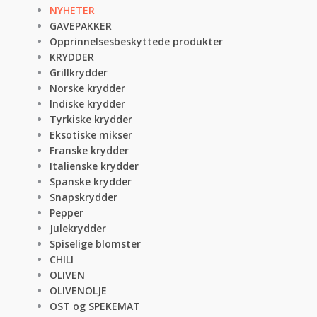
NYHETER
GAVEPAKKER
Opprinnelsesbeskyttede produkter
KRYDDER
Grillkrydder
Norske krydder
Indiske krydder
Tyrkiske krydder
Eksotiske mikser
Franske krydder
Italienske krydder
Spanske krydder
Snapskrydder
Pepper
Julekrydder
Spiselige blomster
CHILI
OLIVEN
OLIVENOLJE
OST og SPEKEMAT