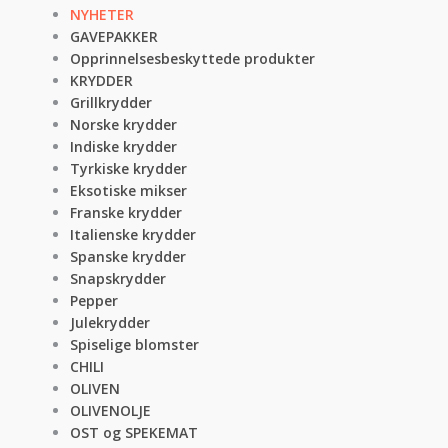
NYHETER
GAVEPAKKER
Opprinnelsesbeskyttede produkter
KRYDDER
Grillkrydder
Norske krydder
Indiske krydder
Tyrkiske krydder
Eksotiske mikser
Franske krydder
Italienske krydder
Spanske krydder
Snapskrydder
Pepper
Julekrydder
Spiselige blomster
CHILI
OLIVEN
OLIVENOLJE
OST og SPEKEMAT