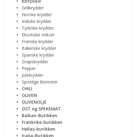
KRYDDER
Grillkrydder
Norske krydder
Indiske krydder
Tyrkiske krydder
Eksotiske mikser
Franske krydder
Italienske krydder
Spanske krydder
Snapskrydder
Pepper
Julekrydder
Spiselige blomster
CHILI
OLIVEN
OLIVENOLJE
OST og SPEKEMAT
Balkan-Butikken
Frankrike-butikken
Hellas-butikken
Italia-Butikken