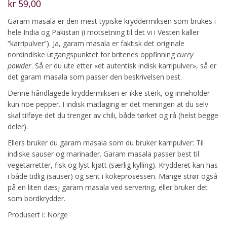
kr
59,00
Garam masala er den mest typiske kryddermiksen som brukes i
hele India og Pakistan (i motsetning til det vi i Vesten kaller
“karripulver”). Ja, garam masala er faktisk det originale
nordindiske utgangspunktet for britenes oppfinning
curry
powder
. Så er du ute etter «et autentisk indisk karripulver», så er
det garam masala som passer den beskrivelsen best.
Denne håndlagede kryddermiksen er ikke sterk, og inneholder
kun noe pepper. I indisk matlaging er det meningen at du selv
skal tilføye det du trenger av chili, både tørket og rå (helst begge
deler).
Ellers bruker du garam masala som du bruker karripulver: Til
indiske sauser og marinader. Garam masala passer best til
vegetarretter, fisk og lyst kjøtt (særlig kylling). Krydderet kan has
i både tidlig (sauser) og sent i kokeprosessen. Mange strør også
på en liten dæsj garam masala ved servering, eller bruker det
som bordkrydder.
Produsert i: Norge