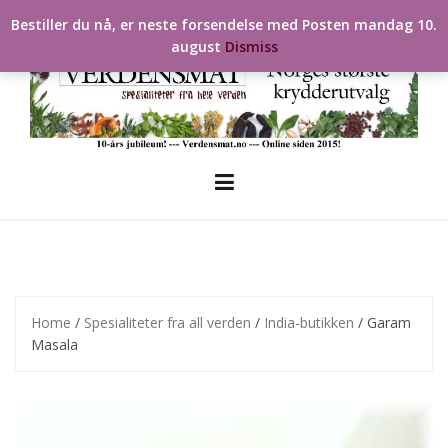
Skip
Bestiller du nå, er neste forsendelse med Posten mandag 10.
to
august
Dismiss
content
Home
/
Spesialiteter fra all verden
/
India-butikken
/ Garam
Masala