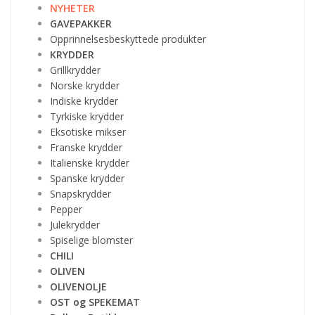
NYHETER
GAVEPAKKER
Opprinnelsesbeskyttede produkter
KRYDDER
Grillkrydder
Norske krydder
Indiske krydder
Tyrkiske krydder
Eksotiske mikser
Franske krydder
Italienske krydder
Spanske krydder
Snapskrydder
Pepper
Julekrydder
Spiselige blomster
CHILI
OLIVEN
OLIVENOLJE
OST og SPEKEMAT