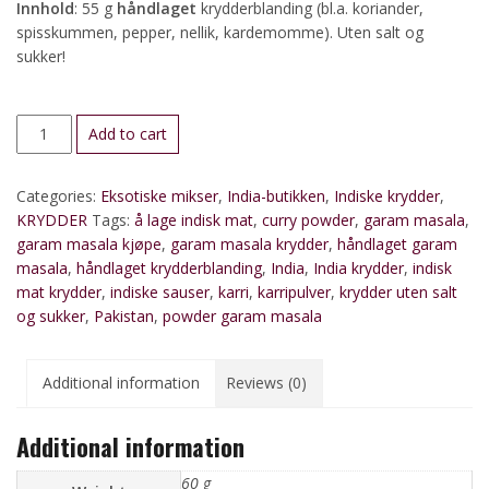
Innhold
: 55 g
håndlaget
krydderblanding (bl.a. koriander,
spisskummen, pepper, nellik, kardemomme). Uten salt og
sukker!
Garam
Add to cart
Masala
quantity
Categories:
Eksotiske mikser
,
India-butikken
,
Indiske krydder
,
KRYDDER
Tags:
å lage indisk mat
,
curry powder
,
garam masala
,
garam masala kjøpe
,
garam masala krydder
,
håndlaget garam
masala
,
håndlaget krydderblanding
,
India
,
India krydder
,
indisk
mat krydder
,
indiske sauser
,
karri
,
karripulver
,
krydder uten salt
og sukker
,
Pakistan
,
powder garam masala
Additional information
Reviews (0)
Additional information
60 g