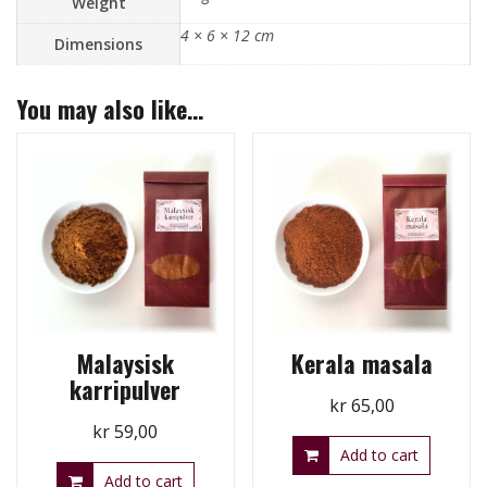
Weight
4 × 6 × 12 cm
Dimensions
You may also like…
Malaysisk
Kerala masala
karripulver
kr
65,00
kr
59,00
Add to cart
Add to cart