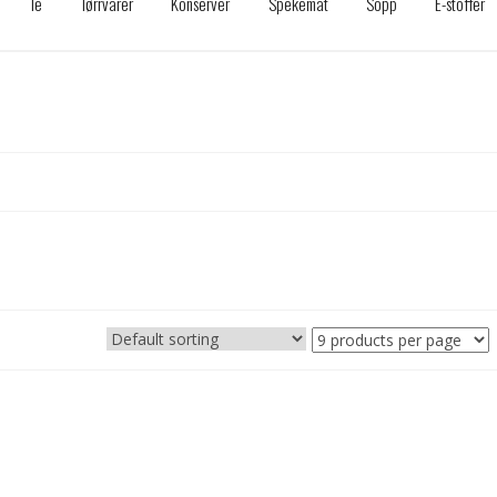
Te
Tørrvarer
Konserver
Spekemat
Sopp
E-stoffer