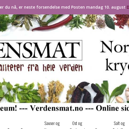
ler du nå, er neste forsendelse med Posten mandag 10. august
D
Sauser og
Ost og
Salt og