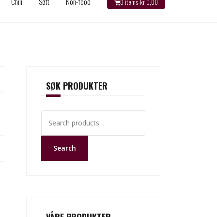
Chili
Søtt
Non-food
0 items-
kr
0,00
SØK PRODUKTER
Search
for:
Search