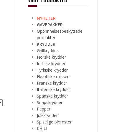
VÅRE PRODUKTER
NYHETER
GAVEPAKKER
Opprinnelsesbeskyttede
produkter
KRYDDER
Grillkrydder
Norske krydder
Indiske krydder
Tyrkiske krydder
Eksotiske mikser
Franske krydder
Italienske krydder
Spanske krydder
Snapskrydder
Pepper
Julekrydder
Spiselige blomster
CHILI