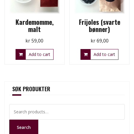
Kardemomme,
Frijoles (svarte
malt
bønner)
kr
59,00
kr
69,00
Add to cart
Add to cart
SØK PRODUKTER
Search
for:
Search