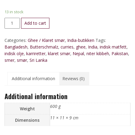
13 in stock
Ghee
Add to cart
/
Klaret
Categories:
Ghee / Klaret smør
,
India-butikken
Tags:
smør,
Bangladesh
,
Butterschmalz
,
curries
,
ghee
,
India
,
indisk matfett
,
500
indisk olje
,
karriretter
,
klaret smør
,
Nepal
,
niter kibbeh
,
Pakistan
,
g
smer
,
smør
,
Sri Lanka
quantity
Additional information
Reviews (0)
Additional information
600 g
Weight
11 × 11 × 9 cm
Dimensions