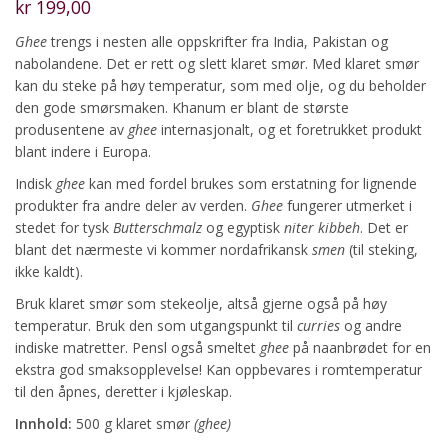
kr
199,00
Ghee
trengs i nesten alle oppskrifter fra India, Pakistan og
nabolandene. Det er rett og slett klaret smør. Med klaret smør
kan du steke på høy temperatur, som med olje, og du beholder
den gode smørsmaken. Khanum er blant de største
produsentene av
ghee
internasjonalt, og et foretrukket produkt
blant indere i Europa.
Indisk
ghee
kan med fordel brukes som erstatning for lignende
produkter fra andre deler av verden.
Ghee
fungerer utmerket i
stedet for tysk
Butterschmalz
og egyptisk
niter kibbeh
. Det er
blant det nærmeste vi kommer nordafrikansk
smen
(til steking,
ikke kaldt).
Bruk klaret smør som stekeolje, altså gjerne også på høy
temperatur. Bruk den som utgangspunkt til
curries
og andre
indiske matretter. Pensl også smeltet
ghee
på naanbrødet for en
ekstra god smaksopplevelse! Kan oppbevares i romtemperatur
til den åpnes, deretter i kjøleskap.
Innhold:
500 g klaret smør
(ghee)