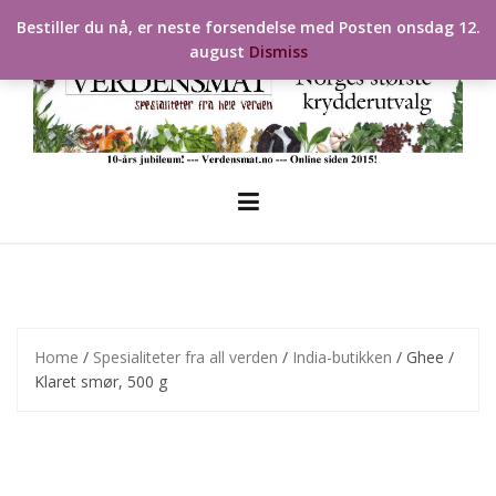
Skip
Bestiller du nå, er neste forsendelse med Posten onsdag 12.
to
august
Dismiss
content
Home
/
Spesialiteter fra all verden
/
India-butikken
/ Ghee /
Klaret smør, 500 g