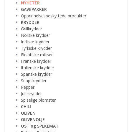
NYHETER
GAVEPAKKER
Opprinnelsesbeskyttede produkter
KRYDDER
Grillkrydder
Norske krydder
Indiske krydder
Tyrkiske krydder
Eksotiske mikser
Franske krydder
Italienske krydder
Spanske krydder
Snapskrydder
Pepper
Julekrydder
Spiselige blomster
CHILI
OLIVEN
OLIVENOLJE
OST og SPEKEMAT