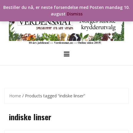
Skip
Bestiller du nå, er neste forsendelse med Posten mandag 10.
to
august
Dismiss
content
Home
/ Products tagged “indiske linser”
indiske linser