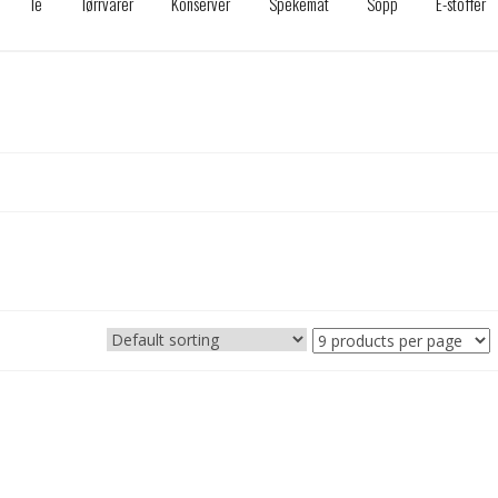
Te
Tørrvarer
Konserver
Spekemat
Sopp
E-stoffer