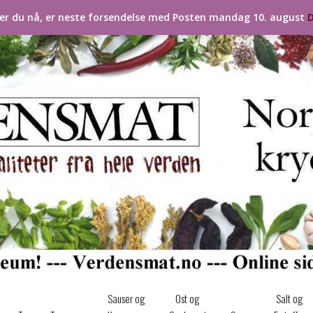
ler du nå, er neste forsendelse med Posten mandag 10. august
D
Sauser og
Ost og
Salt og