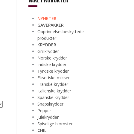
VÅRE PRODUKTER
NYHETER
GAVEPAKKER
Opprinnelsesbeskyttede
produkter
KRYDDER
Grillkrydder
Norske krydder
Indiske krydder
Tyrkiske krydder
Eksotiske mikser
Franske krydder
Italienske krydder
Spanske krydder
Snapskrydder
Pepper
Julekrydder
Spiselige blomster
CHILI