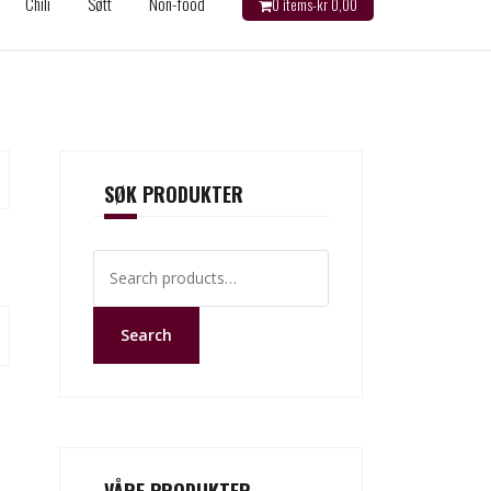
Chili
Søtt
Non-food
0 items-
kr
0,00
SØK PRODUKTER
Search
for:
Search