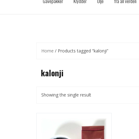
Gavepakker
Krydder
Olje
fra all verden
Home
/ Products tagged “kalonji”
kalonji
Showing the single result