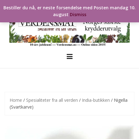
Skip
Bestiller du nå, er neste forsendelse med Posten mandag 10.
to
august
Dismiss
content
Home
/
Spesialiteter fra all verden
/
India-butikken
/ Nigella
(Svartkarve)