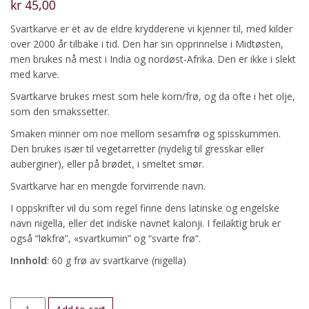
kr
45,00
Svartkarve er et av de eldre krydderene vi kjenner til, med kilder
over 2000 år tilbake i tid. Den har sin opprinnelse i Midtøsten,
men brukes nå mest i India og nordøst-Afrika. Den er ikke i slekt
med karve.
Svartkarve brukes mest som hele korn/frø, og da ofte i het olje,
som den smakssetter.
Smaken minner om noe mellom sesamfrø og spisskummen.
Den brukes især til vegetarretter (nydelig til gresskar eller
auberginer), eller på brødet, i smeltet smør.
Svartkarve har en mengde forvirrende navn.
I oppskrifter vil du som regel finne dens latinske og engelske
navn nigella, eller det indiske navnet kalonji. I feilaktig bruk er
også “løkfrø”, «svartkumin” og “svarte frø”.
Innhold
: 60 g frø av svartkarve (nigella)
Nigella