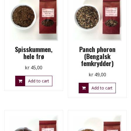
Spisskummen,
Panch phoron
hele frø
(Bengalsk
femkrydder)
kr
45,00
kr
49,00
Add to cart
Add to cart