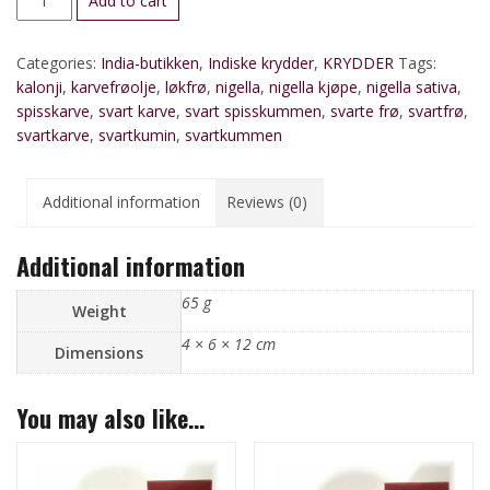
Add to cart
(Svartkarve)
quantity
Categories:
India-butikken
,
Indiske krydder
,
KRYDDER
Tags:
kalonji
,
karvefrøolje
,
løkfrø
,
nigella
,
nigella kjøpe
,
nigella sativa
,
spisskarve
,
svart karve
,
svart spisskummen
,
svarte frø
,
svartfrø
,
svartkarve
,
svartkumin
,
svartkummen
Additional information
Reviews (0)
Additional information
65 g
Weight
4 × 6 × 12 cm
Dimensions
You may also like…