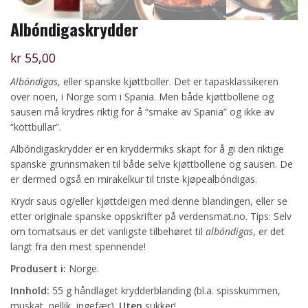
Albóndigaskrydder
kr
55,00
Albóndigas
, eller spanske kjøttboller. Det er tapasklassikeren
over noen, i Norge som i Spania. Men både kjøttbollene og
sausen må krydres riktig for å “smake av Spania” og ikke av
“köttbullar”.
Albóndigaskrydder er en kryddermiks skapt for å gi den riktige
spanske grunnsmaken til både selve kjøttbollene og sausen. De
er dermed også en mirakelkur til triste kjøpealbóndigas.
Krydr saus og/eller kjøttdeigen med denne blandingen, eller se
etter originale spanske oppskrifter på verdensmat.no. Tips: Selv
om tomatsaus er det vanligste tilbehøret til
albóndigas
, er det
langt fra den mest spennende!
Produsert i:
Norge.
Innhold:
55 g håndlaget krydderblanding (bl.a. spisskummen,
muskat, nellik, ingefær).
Uten
sukker!