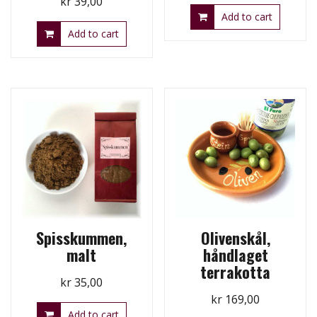
kr
39,00
Add to cart
Add to cart
Spisskummen,
Olivenskål,
malt
håndlaget
terrakotta
kr
35,00
kr
169,00
Add to cart