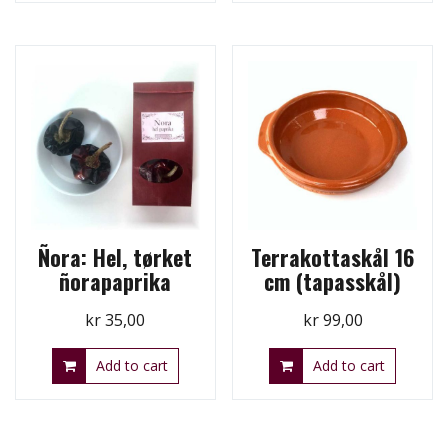
Ñora: Hel, tørket
Terrakottaskål 16
ñorapaprika
cm (tapasskål)
kr
35,00
kr
99,00
Add to cart
Add to cart