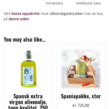
tomatsaus
andalusisk saus
Våre
beste oppskrifer
med «
Albóndigaskrydder
» kan du lese
på
denne siden
You may also like…
Spansk extra
Spaniapakke, stor
virgen olivenolje,
kr
725,00
topp kvalitet, 250