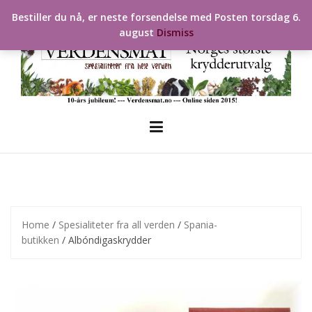
Skip
Bestiller du nå, er neste forsendelse med Posten torsdag 6.
to
august
Dismiss
content
Home
/
Spesialiteter fra all verden
/
Spania-
butikken
/ Albóndigaskrydder