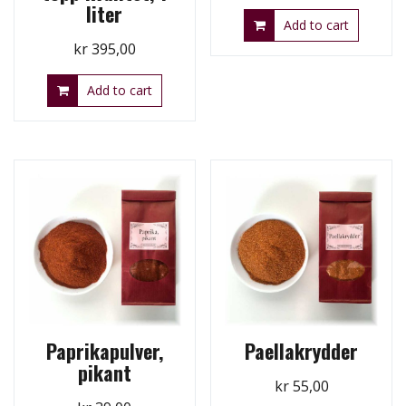
liter
Add to cart
kr
395,00
Add to cart
Paprikapulver,
Paellakrydder
pikant
kr
55,00