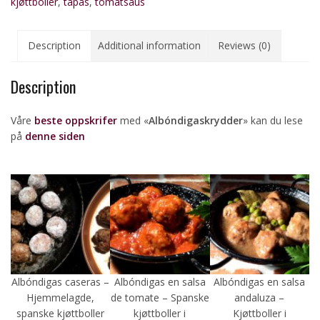
kjøttboller
,
tapas
,
tomatsaus
Description
Additional information
Reviews (0)
Description
Våre
beste oppskrifer
med «
Albóndigaskrydder
» kan du lese
på
denne siden
Albóndigas caseras –
Albóndigas en salsa
Albóndigas en salsa
Hjemmelagde,
de tomate – Spanske
andaluza –
spanske kjøttboller
kjøttboller i
Kjøttboller i