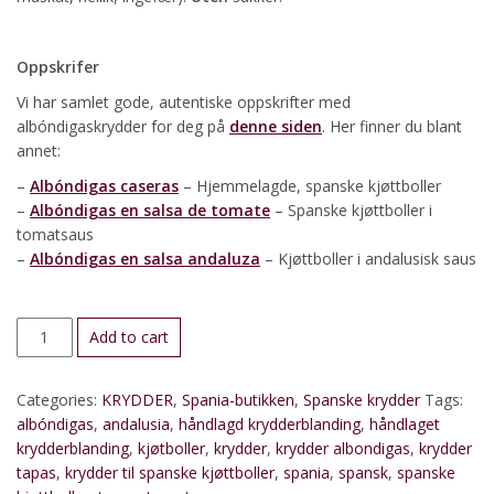
Oppskrifer
Vi har samlet gode, autentiske oppskrifter med
albóndigaskrydder for deg på
denne siden
. Her finner du blant
annet:
–
Albóndigas caseras
– Hjemmelagde, spanske kjøttboller
–
Albóndigas en salsa de tomate
– Spanske kjøttboller i
tomatsaus
–
Albóndigas en salsa andaluza
– Kjøttboller i andalusisk saus
Albóndigaskrydder
Add to cart
quantity
Categories:
KRYDDER
,
Spania-butikken
,
Spanske krydder
Tags:
albóndigas
,
andalusia
,
håndlagd krydderblanding
,
håndlaget
krydderblanding
,
kjøtboller
,
krydder
,
krydder albondigas
,
krydder
tapas
,
krydder til spanske kjøttboller
,
spania
,
spansk
,
spanske