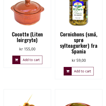
Cocotte (Liten
Cornichons (små,
leirgryte)
sprø
sylteagurker) fra
kr
155,00
Spania
Add to cart
kr
59,00
Add to cart