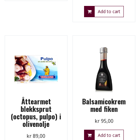
price
price
Add to cart
was:
is:
kr 89,00.
kr 59,00.
Åttearmet
Balsamicokrem
blekksprut
med fiken
(octopus, pulpo) i
kr
95,00
olivenolje
Add to cart
kr
89,00