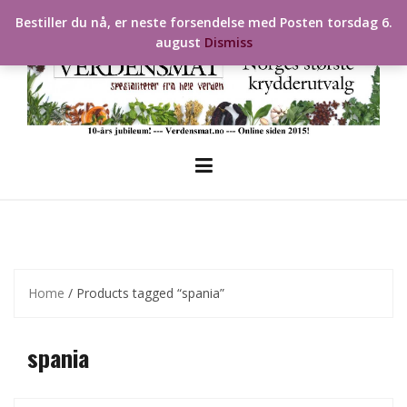
Skip
Bestiller du nå, er neste forsendelse med Posten torsdag 6.
to
august
Dismiss
content
Home
/ Products tagged “spania”
spania