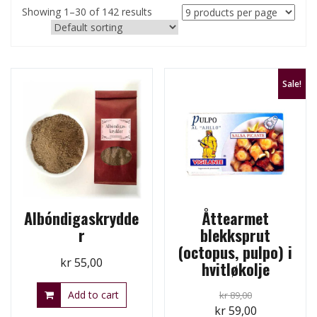
Showing 1–30 of 142 results
Sale!
Albóndigaskrydde
Åttearmet
r
blekksprut
(octopus, pulpo) i
kr
55,00
hvitløkolje
Add to cart
kr
89,00
Original
Current
kr
59,00