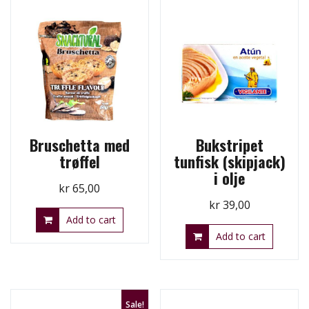
Bruschetta med
Bukstripet
trøffel
tunfisk (skipjack)
i olje
kr
65,00
kr
39,00
Add to cart
Add to cart
Sale!