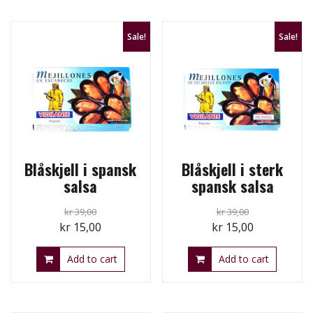
Sale!
Sale!
Blåskjell i spansk
Blåskjell i sterk
salsa
spansk salsa
kr
39,00
kr
39,00
Original
Current
Original
Current
kr
15,00
kr
15,00
price
price
price
price
Add to cart
Add to cart
was:
is:
was:
is:
kr 39,00.
kr 15,00.
kr 39,00.
kr 15,00.