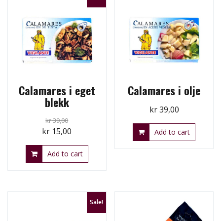
Calamares i eget
Calamares i olje
blekk
kr
39,00
kr
39,00
Original
Current
kr
15,00
Add to cart
price
price
Add to cart
was:
is:
kr 39,00.
kr 15,00.
Sale!