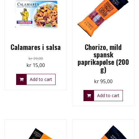
Calamares i salsa
Chorizo, mild
spansk
kr
39,00
paprikapølse (200
Original
Current
kr
15,00
g)
price
price
Add to cart
was:
is:
kr
95,00
kr 39,00.
kr 15,00.
Add to cart