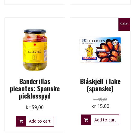
Sale!
Banderillas
Blåskjell i lake
picantes: Spanske
(spanske)
picklesspyd
kr
35,00
Original
Current
kr
15,00
kr
59,00
price
price
Add to cart
was:
is:
Add to cart
kr 35,00.
kr 15,00.