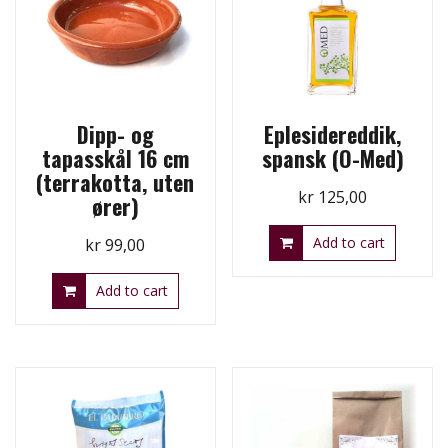
Dipp- og
Eplesidereddik,
tapasskål 16 cm
spansk (O-Med)
(terrakotta, uten
kr
125,00
ører)
Add to cart
kr
99,00
Add to cart