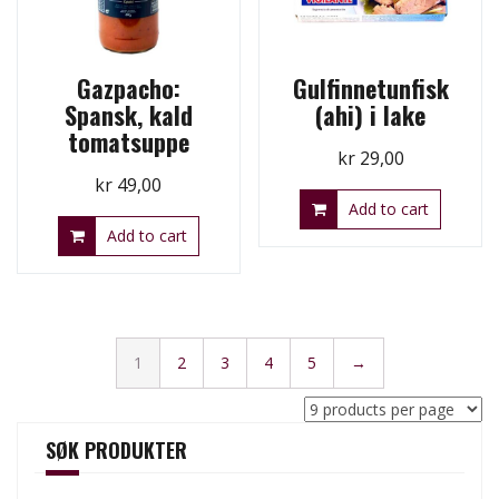
Gazpacho:
Gulfinnetunfisk
Spansk, kald
(ahi) i lake
tomatsuppe
kr
29,00
kr
49,00
Add to cart
Add to cart
1
2
3
4
5
→
SØK PRODUKTER