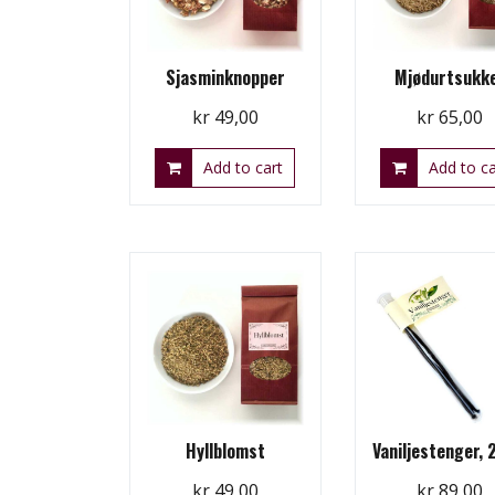
Sjasminknopper
Mjødurtsukk
kr
49,00
kr
65,00
Add to cart
Add to ca
Hyllblomst
Vaniljestenger, 
kr
49,00
kr
89,00