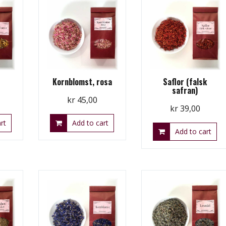
Kornblomst, rosa
Saflor (falsk
safran)
kr
45,00
kr
39,00
rt
Add to cart
Add to cart