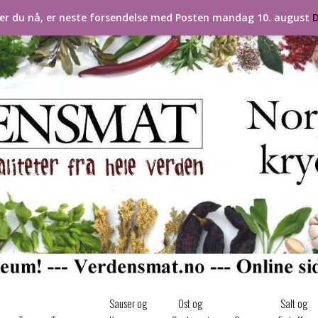
ler du nå, er neste forsendelse med Posten mandag 10. august
D
Sauser og
Ost og
Salt og