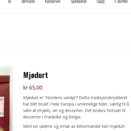
Te
Tørrvarer
Konserver
Spekemat
Sopp
E-stoffer
Mjødurt
kr
65,00
Mjødurt er “Nordens vanilje”! Dette tradisjonskrydderet
har blitt brukt i hele Europa i uminnelige tider, særlig til å
søte øl (mjød), vin og desserter. Det brukes fortsatt til
desserter i Frankrike og Belgia.
Med sin sødme og smak av bittermandel kan mjødurt