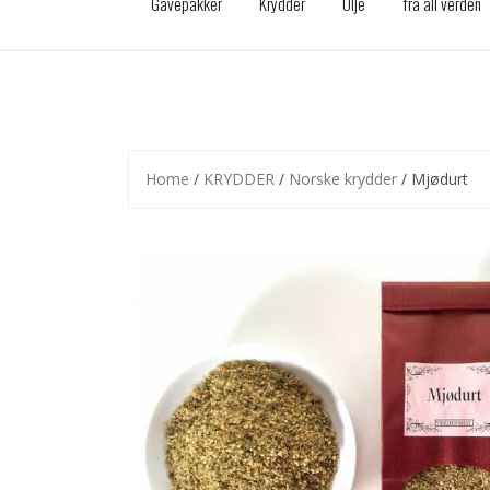
Gavepakker
Krydder
Olje
fra all verden
Home
/
KRYDDER
/
Norske krydder
/ Mjødurt