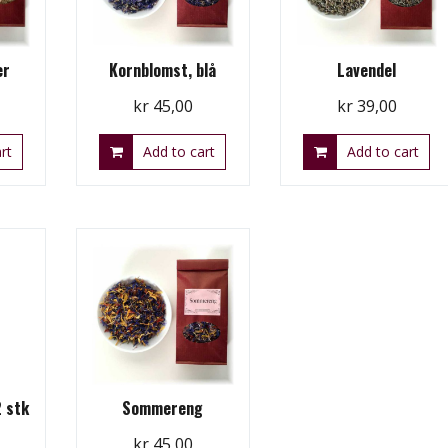
er
Kornblomst, blå
Lavendel
kr
45,00
kr
39,00
rt
Add to cart
Add to cart
2 stk
Sommereng
kr
45,00