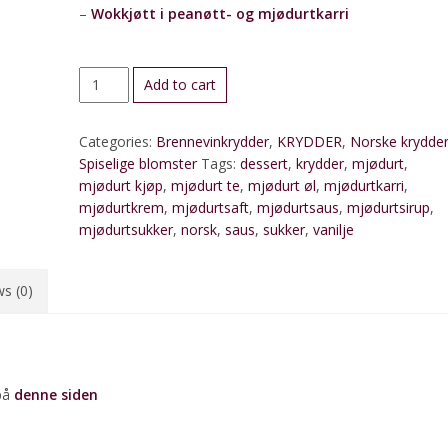
–
Wokkjøtt i peanøtt- og mjødurtkarri
Mjødurt
Add to cart
quantity
Categories:
Brennevinkrydder
,
KRYDDER
,
Norske krydde
Spiselige blomster
Tags:
dessert
,
krydder
,
mjødurt
,
mjødurt kjøp
,
mjødurt te
,
mjødurt øl
,
mjødurtkarri
,
mjødurtkrem
,
mjødurtsaft
,
mjødurtsaus
,
mjødurtsirup
,
mjødurtsukker
,
norsk
,
saus
,
sukker
,
vanilje
s (0)
 på
denne siden