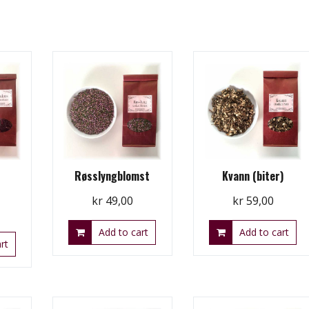
Røsslyngblomst
Kvann (biter)
kr
49,00
kr
59,00
Add to cart
Add to cart
rt