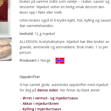
brukes på samme måte som vanilje – i kaker, sauser og
desserter. Mjødurt setter en herlig smak dersom den
løses opp i fløte eller melk.
Urten brukes også til å krydre kjøtt, fisk, kylling og sauser
Bør varmebehandles.
Innhold
: 12 g mjødurt
ALLERGEN: Acetylsalisylsyre. Mjødurt bør ikke brukes av
gravide, ammende og astmatikere. Bruk maks. 1 ss per
person.
Produsert i
: Norge
Oppskrifter
Vi har samlet gode, autentiske oppskrifter med mjødurt
for deg på
denne siden
. Her finner du blant annet:
–
Ørret i vermut- og mjødurtsaus
–
Akkar i mjødurtkrem
–
Kylling i mjørdurtsaus