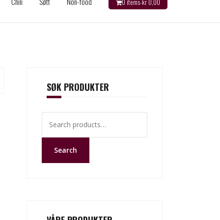
Chili
Søtt
Non-food
0 items-
kr
0,00
SØK PRODUKTER
Search
for:
Search