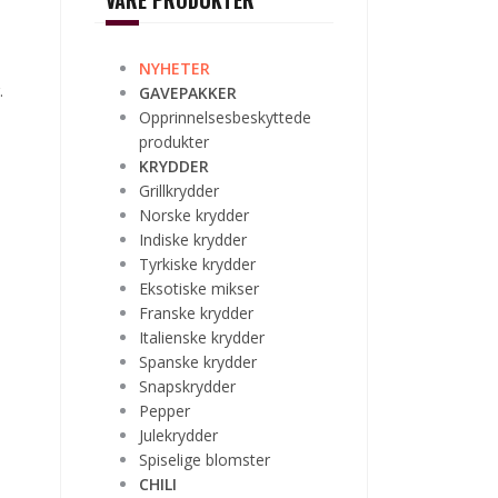
VÅRE PRODUKTER
NYHETER
.
GAVEPAKKER
Opprinnelsesbeskyttede
produkter
KRYDDER
Grillkrydder
Norske krydder
Indiske krydder
Tyrkiske krydder
Eksotiske mikser
Franske krydder
Italienske krydder
Spanske krydder
Snapskrydder
Pepper
Julekrydder
Spiselige blomster
CHILI