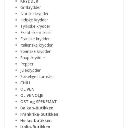
KRYDDER
Grillkrydder
Norske krydder
Indiske krydder
Tyrkiske krydder
Eksotiske mikser
Franske krydder
Italienske krydder
Spanske krydder
Snapskrydder
Pepper
Julekrydder
Spiselige blomster
CHILI
OLIVEN
OLIVENOLJE
OST og SPEKEMAT
Balkan-Butikken
Frankrike-butikken
Hellas-butikken
Italia-Butikken