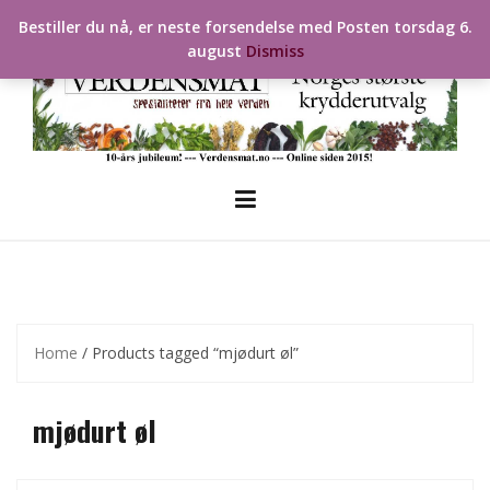
Skip
Bestiller du nå, er neste forsendelse med Posten torsdag 6.
to
august
Dismiss
content
Home
/ Products tagged “mjødurt øl”
mjødurt øl