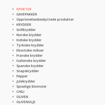
NYHETER
GAVEPAKKER
Opprinnelsesbeskyttede produkter
KRYDDER
Grillkrydder
Norske krydder
Indiske krydder
Tyrkiske krydder
Eksotiske mikser
Franske krydder
Italienske krydder
Spanske krydder
Snapskrydder
Pepper
Julekrydder
Spiselige blomster
CHILI
OLIVEN
OLIVENOLJE