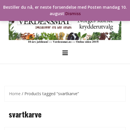
Skip
Bestiller du nå, er neste forsendelse med Posten mandag 10.
to
august
Dismiss
content
Home
/ Products tagged “svartkarve”
svartkarve