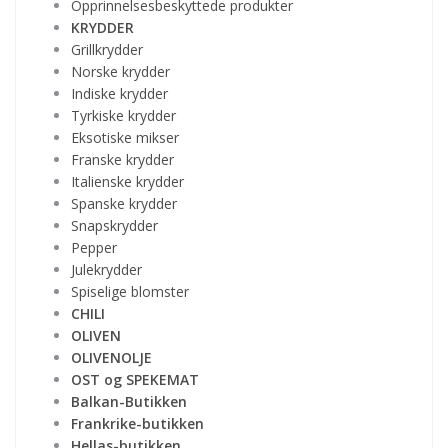
Opprinnelsesbeskyttede produkter
KRYDDER
Grillkrydder
Norske krydder
Indiske krydder
Tyrkiske krydder
Eksotiske mikser
Franske krydder
Italienske krydder
Spanske krydder
Snapskrydder
Pepper
Julekrydder
Spiselige blomster
CHILI
OLIVEN
OLIVENOLJE
OST og SPEKEMAT
Balkan-Butikken
Frankrike-butikken
Hellas-butikken