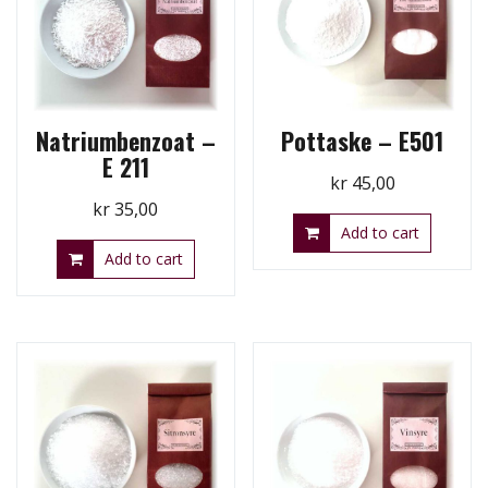
Natriumbenzoat –
Pottaske – E501
E 211
kr
45,00
kr
35,00
Add to cart
Add to cart