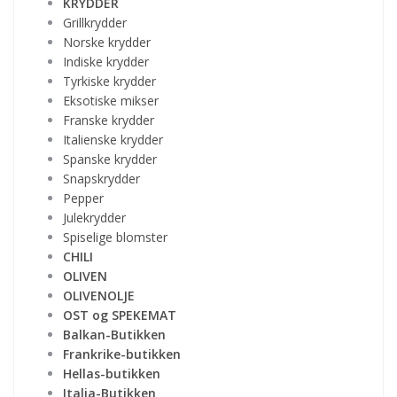
KRYDDER
Grillkrydder
Norske krydder
Indiske krydder
Tyrkiske krydder
Eksotiske mikser
Franske krydder
Italienske krydder
Spanske krydder
Snapskrydder
Pepper
Julekrydder
Spiselige blomster
CHILI
OLIVEN
OLIVENOLJE
OST og SPEKEMAT
Balkan-Butikken
Frankrike-butikken
Hellas-butikken
Italia-Butikken