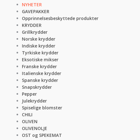
NYHETER
GAVEPAKKER
Opprinnelsesbeskyttede produkter
KRYDDER
Grillkrydder
Norske krydder
Indiske krydder
Tyrkiske krydder
Eksotiske mikser
Franske krydder
Italienske krydder
Spanske krydder
Snapskrydder
Pepper
Julekrydder
Spiselige blomster
CHILI
OLIVEN
OLIVENOLJE
OST og SPEKEMAT