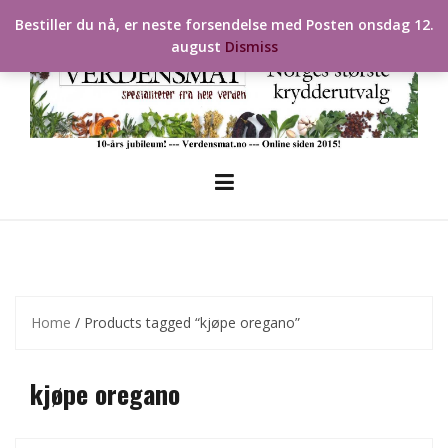
Skip
Bestiller du nå, er neste forsendelse med Posten onsdag 12.
to
august
Dismiss
content
Home
/ Products tagged “kjøpe oregano”
kjøpe oregano