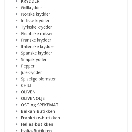
KRYDDER
Grillkrydder
Norske krydder
Indiske krydder
Tyrkiske krydder
Eksotiske mikser
Franske krydder
Italienske krydder
Spanske krydder
Snapskrydder
Pepper
Julekrydder
Spiselige blomster
CHILI
OLIVEN
OLIVENOLJE
OST og SPEKEMAT
Balkan-Butikken
Frankrike-butikken
Hellas-butikken
Italia-Butikken