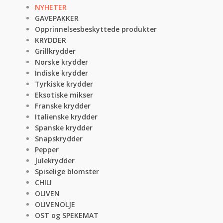
NYHETER
GAVEPAKKER
Opprinnelsesbeskyttede produkter
KRYDDER
Grillkrydder
Norske krydder
Indiske krydder
Tyrkiske krydder
Eksotiske mikser
Franske krydder
Italienske krydder
Spanske krydder
Snapskrydder
Pepper
Julekrydder
Spiselige blomster
CHILI
OLIVEN
OLIVENOLJE
OST og SPEKEMAT