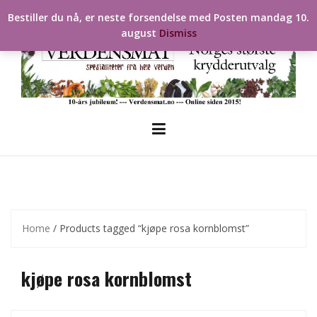
Skip
Bestiller du nå, er neste forsendelse med Posten mandag 10.
to
august
Dismiss
content
Home
/ Products tagged “kjøpe rosa kornblomst”
kjøpe rosa kornblomst