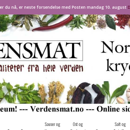
ler du nå, er neste forsendelse med Posten mandag 10. august
D
Sauser og
Ost og
Salt og