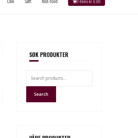
Chili
Søtt
Non-food
0 items-
kr
0,00
SØK PRODUKTER
Search
for:
Search