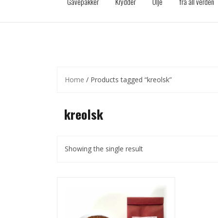
Gavepakker
Krydder
Olje
fra all verden
Home
/ Products tagged “kreolsk”
kreolsk
Showing the single result