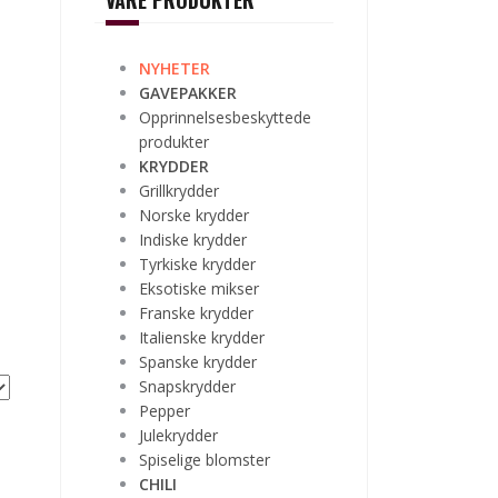
VÅRE PRODUKTER
NYHETER
GAVEPAKKER
Opprinnelsesbeskyttede
produkter
KRYDDER
Grillkrydder
Norske krydder
Indiske krydder
Tyrkiske krydder
Eksotiske mikser
Franske krydder
Italienske krydder
Spanske krydder
Snapskrydder
Pepper
Julekrydder
Spiselige blomster
CHILI