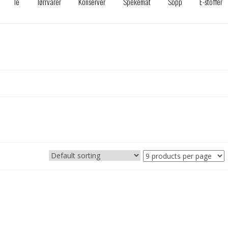
Te
Tørrvarer
Konserver
Spekemat
Sopp
E-stoffer