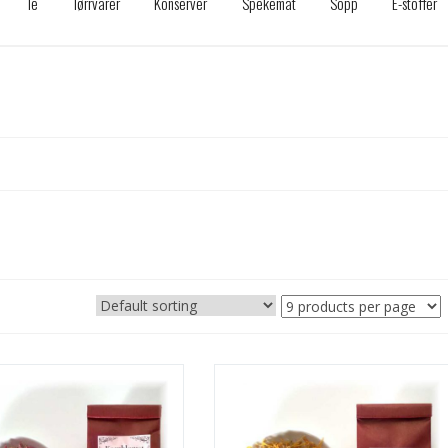
Te
Tørrvarer
Konserver
Spekemat
Sopp
E-stoffer