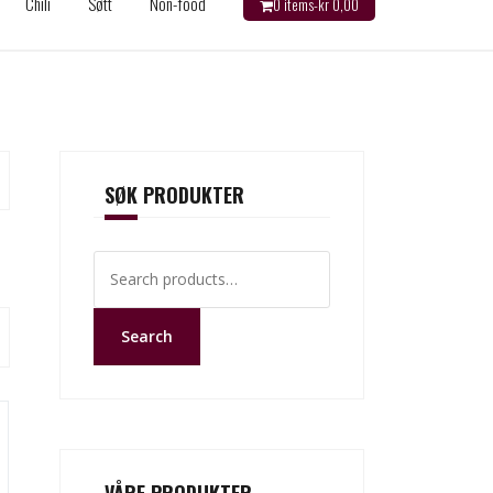
Chili
Søtt
Non-food
0 items-
kr
0,00
SØK PRODUKTER
Search
for:
Search