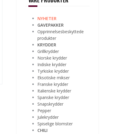
VÅRE PRODUKTER
NYHETER
GAVEPAKKER
Opprinnelsesbeskyttede
produkter
KRYDDER
Grillkrydder
Norske krydder
Indiske krydder
Tyrkiske krydder
Eksotiske mikser
Franske krydder
Italienske krydder
Spanske krydder
Snapskrydder
Pepper
Julekrydder
Spiselige blomster
CHILI