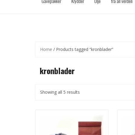
Gavepakker
Krydder
Olje
fra all verden
Home
/ Products tagged “kronblader”
kronblader
Showing all 5 results