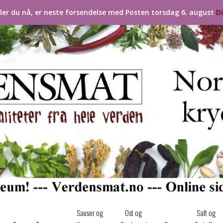
ller du nå, er neste forsendelse med Posten torsdag 6. august
D
Sauser og
Ost og
Salt og