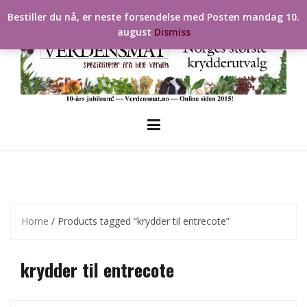
Skip
Bestiller du nå, er neste forsendelse med Posten mandag 10.
to
august
Dismiss
content
Home
/ Products tagged “krydder til entrecote”
krydder til entrecote