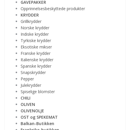
GAVEPAKKER
Opprinnelsesbeskyttede produkter
KRYDDER
Grillkrydder
Norske krydder
Indiske krydder
Tyrkiske krydder
Eksotiske mikser
Franske krydder
Italienske krydder
Spanske krydder
Snapskrydder
Pepper
Julekrydder
Spiselige blomster
CHILI
OLIVEN
OLIVENOLJE
OST og SPEKEMAT
Balkan-Butikken
Frankrike-butikken