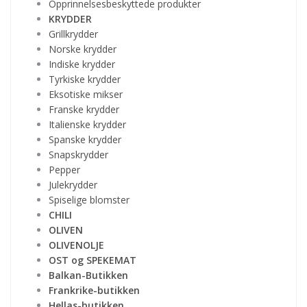
Opprinnelsesbeskyttede produkter
KRYDDER
Grillkrydder
Norske krydder
Indiske krydder
Tyrkiske krydder
Eksotiske mikser
Franske krydder
Italienske krydder
Spanske krydder
Snapskrydder
Pepper
Julekrydder
Spiselige blomster
CHILI
OLIVEN
OLIVENOLJE
OST og SPEKEMAT
Balkan-Butikken
Frankrike-butikken
Hellas-butikken