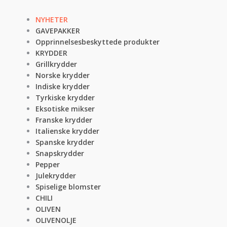
NYHETER
GAVEPAKKER
Opprinnelsesbeskyttede produkter
KRYDDER
Grillkrydder
Norske krydder
Indiske krydder
Tyrkiske krydder
Eksotiske mikser
Franske krydder
Italienske krydder
Spanske krydder
Snapskrydder
Pepper
Julekrydder
Spiselige blomster
CHILI
OLIVEN
OLIVENOLJE