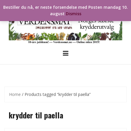
Skip
Bestiller du nå, er neste forsendelse med Posten mandag 10.
to
august
Dismiss
content
Home
/ Products tagged “krydder til paella”
krydder til paella