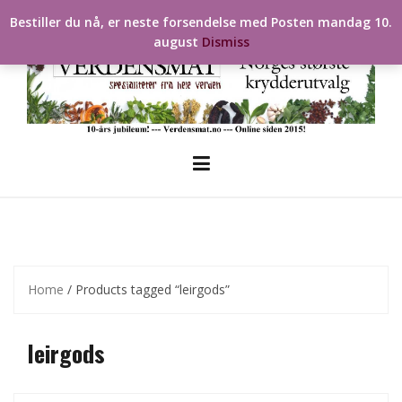
Skip
Bestiller du nå, er neste forsendelse med Posten mandag 10.
to
august
Dismiss
content
Home
/ Products tagged “leirgods”
leirgods