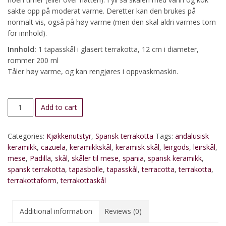
sakte opp på moderat varme. Deretter kan den brukes på
normalt vis, også på høy varme (men den skal aldri varmes tom
for innhold).
Innhold:
1 tapasskål i glasert terrakotta, 12 cm i diameter,
rommer 200 ml
Tåler høy varme, og kan rengjøres i oppvaskmaskin.
Terrakottaskål
Add to cart
12
cm
Categories:
Kjøkkenutstyr
,
Spansk terrakotta
Tags:
andalusisk
(tapasskål)
keramikk
,
cazuela
,
keramikkskål
,
keramisk skål
,
leirgods
,
leirskål
,
quantity
mese
,
Padilla
,
skål
,
skåler til mese
,
spania
,
spansk keramikk
,
spansk terrakotta
,
tapasbolle
,
tapasskål
,
terracotta
,
terrakotta
,
terrakottaform
,
terrakottaskål
Additional information
Reviews (0)