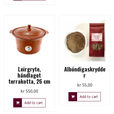
Leirgryte,
Albóndigaskrydde
håndlaget
r
terrakotta, 26 cm
kr
55,00
kr
550,00
Add to cart
Add to cart