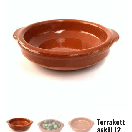
Terrakott
askål 12