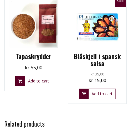
Sale!
Tapaskrydder
Blåskjell i spansk
salsa
kr
55,00
kr
39,00
Original
Current
kr
15,00
Add to cart
price
price
Add to cart
was:
is:
kr 39,00.
kr 15,00.
Related products