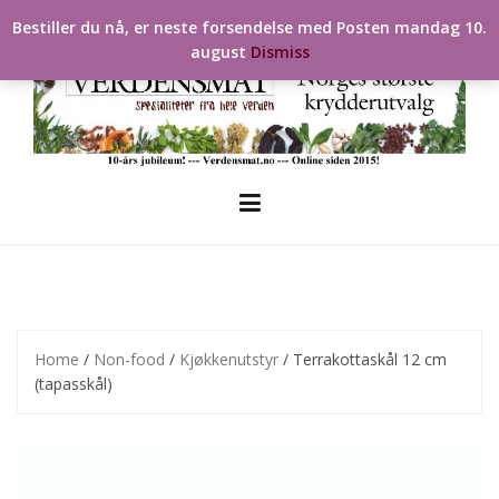
Skip
Bestiller du nå, er neste forsendelse med Posten mandag 10.
to
august
Dismiss
content
Home
/
Non-food
/
Kjøkkenutstyr
/ Terrakottaskål 12 cm
(tapasskål)