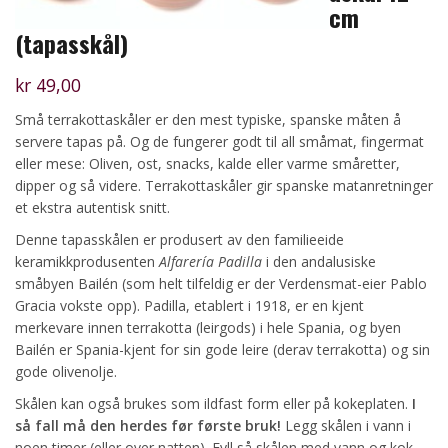
cm
(tapasskål)
kr
49,00
Små terrakottaskåler er den mest typiske, spanske måten å
servere tapas på. Og de fungerer godt til all småmat, fingermat
eller mese: Oliven, ost, snacks, kalde eller varme småretter,
dipper og så videre. Terrakottaskåler gir spanske matanretninger
et ekstra autentisk snitt.
Denne tapasskålen er produsert av den familieeide
keramikkprodusenten
Alfarería Padilla
i den andalusiske
småbyen Bailén (som helt tilfeldig er der Verdensmat-eier Pablo
Gracia vokste opp). Padilla, etablert i 1918, er en kjent
merkevare innen terrakotta (leirgods) i hele Spania, og byen
Bailén er Spania-kjent for sin gode leire (derav terrakotta) og sin
gode olivenolje.
Skålen kan også brukes som ildfast form eller på kokeplaten.
I
så fall må den herdes før første bruk!
Legg skålen i vann i
noen timer (eller over natten). Fyll så skålen med vann og kok