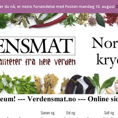
ler du nå, er neste forsendelse med Posten mandag 10. august
D
Sauser og
Ost og
Salt og