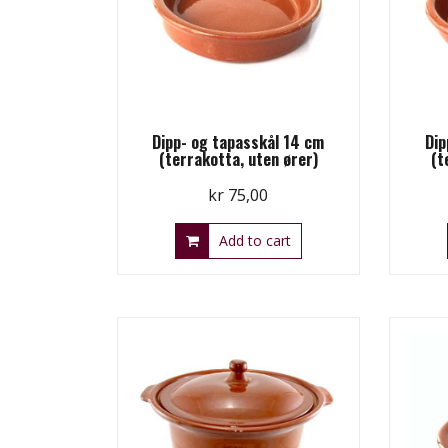
Dipp- og tapasskål 14 cm
Dip
(terrakotta, uten ører)
(t
kr
75,00
Add to cart