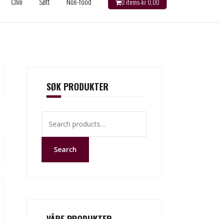
Chili
Søtt
Non-food
0 items-
kr
0,00
SØK PRODUKTER
Search
for:
Search