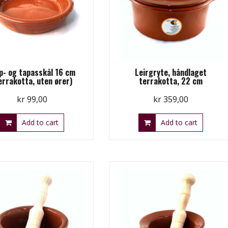
p- og tapasskål 16 cm
Leirgryte, håndlaget
errakotta, uten ører)
terrakotta, 22 cm
kr
99,00
kr
359,00
Add to cart
Add to cart