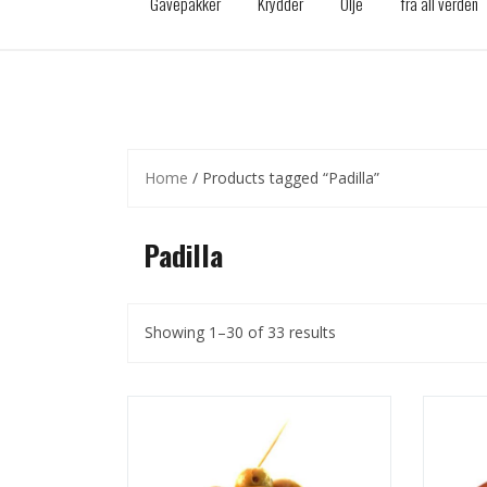
Gavepakker
Krydder
Olje
fra all verden
Home
/ Products tagged “Padilla”
Padilla
Showing 1–30 of 33 results