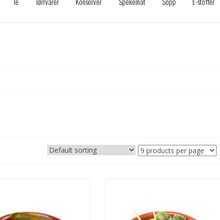
Te
Tørrvarer
Konserver
Spekemat
Sopp
E-stoffer