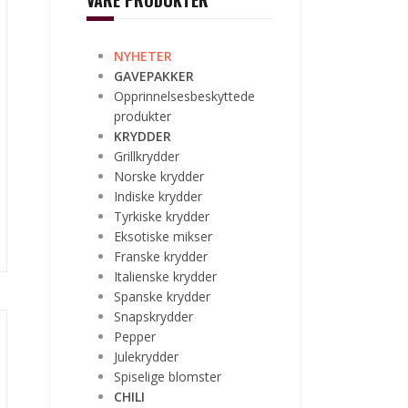
VÅRE PRODUKTER
NYHETER
GAVEPAKKER
Opprinnelsesbeskyttede
produkter
KRYDDER
Grillkrydder
Norske krydder
Indiske krydder
Tyrkiske krydder
Eksotiske mikser
Franske krydder
Italienske krydder
Spanske krydder
Snapskrydder
Pepper
Julekrydder
Spiselige blomster
CHILI