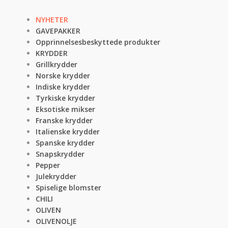
NYHETER
GAVEPAKKER
Opprinnelsesbeskyttede produkter
KRYDDER
Grillkrydder
Norske krydder
Indiske krydder
Tyrkiske krydder
Eksotiske mikser
Franske krydder
Italienske krydder
Spanske krydder
Snapskrydder
Pepper
Julekrydder
Spiselige blomster
CHILI
OLIVEN
OLIVENOLJE