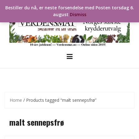
Skip
Bestiller du nå, er neste forsendelse med Posten torsdag 6.
to
august
Dismiss
content
Home
/ Products tagged “malt sennepsfrø”
malt sennepsfrø