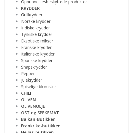
Opprinnelsesbeskyttede produkter
KRYDDER
Grillkrydder
Norske krydder
Indiske krydder
Tyrkiske krydder
Eksotiske mikser
Franske krydder
Italienske krydder
Spanske krydder
Snapskrydder
Pepper
Julekrydder
Spiselige blomster
CHILI
OLIVEN
OLIVENOLJE
OST og SPEKEMAT
Balkan-Butikken
Frankrike-butikken
Hellas-butikken