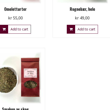
Omeletturter
Rognebær, hele
kr
55,00
kr
49,00
Add to cart
Add to cart
Smaken av skog