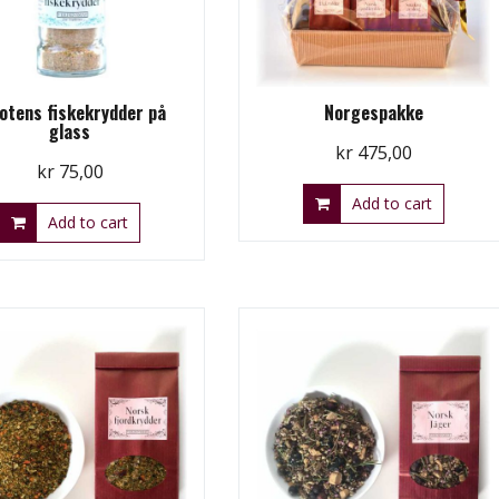
otens fiskekrydder på
Norgespakke
glass
kr
475,00
kr
75,00
Add to cart
Add to cart