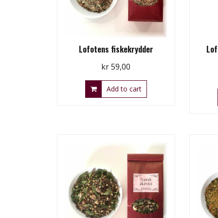
Lofotens fiskekrydder
Lof
kr
59,00
Add to cart