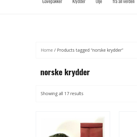
Gavepakker
Krydder
Olje
fra all verden
Home
/ Products tagged “norske krydder”
norske krydder
Showing all 17 results