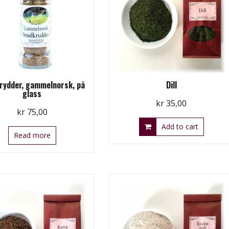
rydder, gammelnorsk, på
Dill
glass
kr
35,00
kr
75,00
Add to cart
Read more