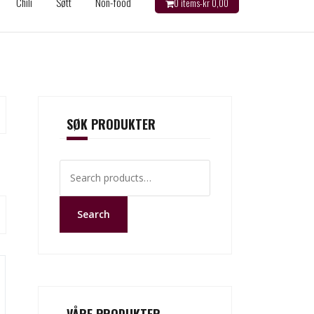
Chili
Søtt
Non-food
0 items-
kr
0,00
SØK PRODUKTER
Search
for:
Search