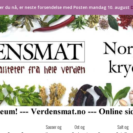
ler du nå, er neste forsendelse med Posten mandag 10. august
D
Sauser og
Ost og
Salt og