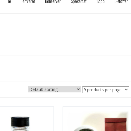
Te
Tørrvarer
Konserver
Spekemat
Sopp
E-stoffer