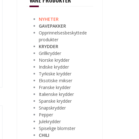
VÅRE PRODUKTER
NYHETER
GAVEPAKKER
Opprinnelsesbeskyttede
produkter
KRYDDER
Grillkrydder
Norske krydder
Indiske krydder
Tyrkiske krydder
Eksotiske mikser
Franske krydder
Italienske krydder
Spanske krydder
Snapskrydder
Pepper
Julekrydder
Spiselige blomster
CHILI