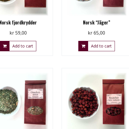
Norsk fjordkrydder
Norsk “Jäger”
kr
59,00
kr
65,00
Add to cart
Add to cart