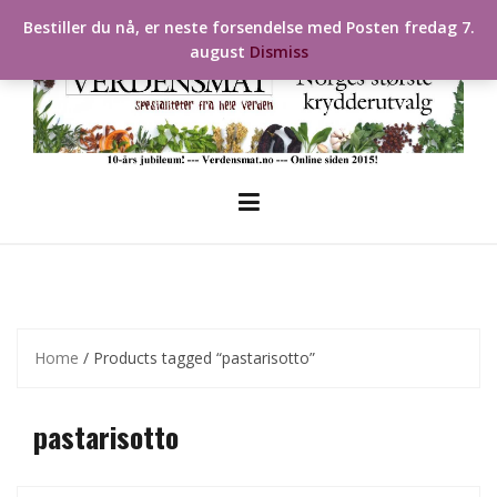
Skip
Bestiller du nå, er neste forsendelse med Posten fredag 7.
to
august
Dismiss
content
Home
/ Products tagged “pastarisotto”
pastarisotto