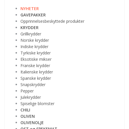
NYHETER
GAVEPAKKER
Opprinnelsesbeskyttede produkter
KRYDDER
Grillkrydder
Norske krydder
Indiske krydder
Tyrkiske krydder
Eksotiske mikser
Franske krydder
Italienske krydder
Spanske krydder
Snapskrydder
Pepper
Julekrydder
Spiselige blomster
CHILI
OLIVEN
OLIVENOLJE
OST og SPEKEMAT