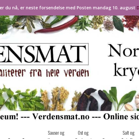
ler du nå, er neste forsendelse med Posten mandag 10. august
D
Sauser og
Ost og
Salt og