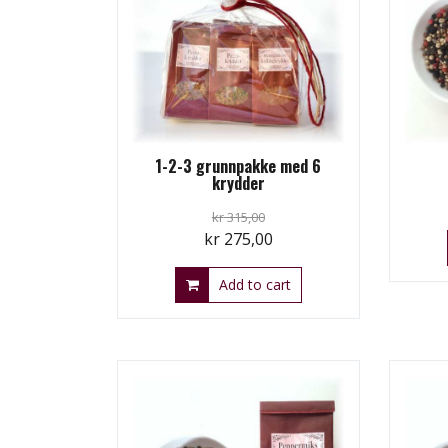
1-2-3 grunnpakke med 6
krydder
kr
315,00
Original
Current
kr
275,00
price
price
Add to cart
was:
is:
kr 315,00.
kr 275,00.