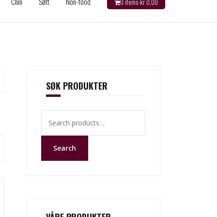
Chili
Søtt
Non-food
0 items-
kr
0,00
SØK PRODUKTER
Search
for:
Search