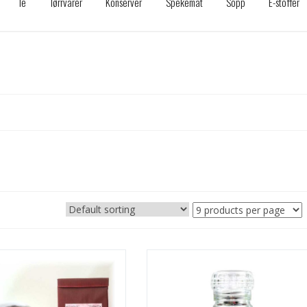
Te
Tørrvarer
Konserver
Spekemat
Sopp
E-stoffer