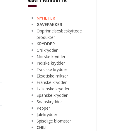
VÅRE PRODUKTER
NYHETER
GAVEPAKKER
Opprinnelsesbeskyttede
produkter
KRYDDER
Grillkrydder
Norske krydder
Indiske krydder
Tyrkiske krydder
Eksotiske mikser
Franske krydder
Italienske krydder
Spanske krydder
Snapskrydder
Pepper
Julekrydder
Spiselige blomster
CHILI