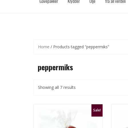
Gavepakker
Krydder
Olje
fra all verden
Home
/ Products tagged “peppermiks”
peppermiks
Showing all 7 results
Sale!