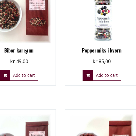
Biber karışımı
Peppermiks i kvern
kr
49,00
kr
85,00
Add to cart
Add to cart