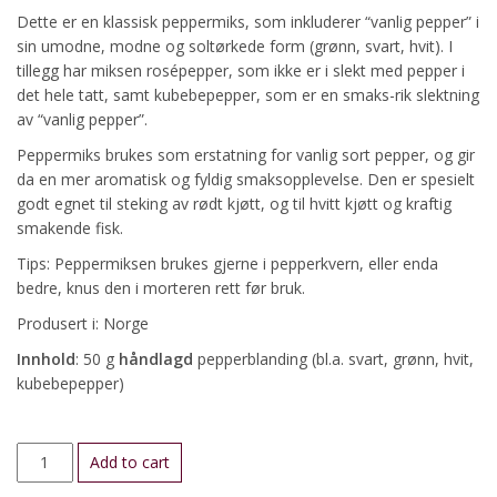
Dette er en klassisk peppermiks, som inkluderer “vanlig pepper” i
sin umodne, modne og soltørkede form (grønn, svart, hvit). I
tillegg har miksen rosépepper, som ikke er i slekt med pepper i
det hele tatt, samt kubebepepper, som er en smaks-rik slektning
av “vanlig pepper”.
Peppermiks brukes som erstatning for vanlig sort pepper, og gir
da en mer aromatisk og fyldig smaksopplevelse. Den er spesielt
godt egnet til steking av rødt kjøtt, og til hvitt kjøtt og kraftig
smakende fisk.
Tips: Peppermiksen brukes gjerne i pepperkvern, eller enda
bedre, knus den i morteren rett før bruk.
Produsert i: Norge
Innhold
: 50 g
håndlagd
pepperblanding (bl.a. svart, grønn, hvit,
kubebepepper)
Peppermiks,
Add to cart
hel