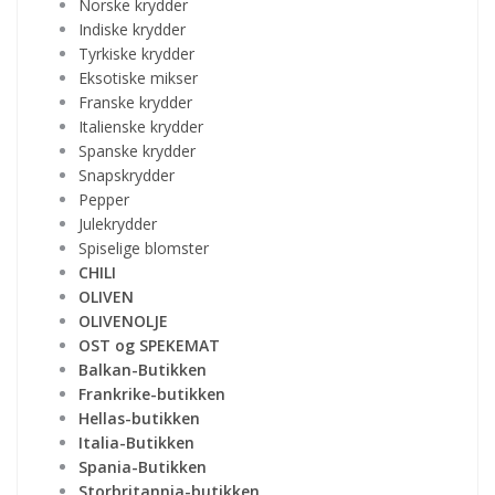
Norske krydder
Indiske krydder
Tyrkiske krydder
Eksotiske mikser
Franske krydder
Italienske krydder
Spanske krydder
Snapskrydder
Pepper
Julekrydder
Spiselige blomster
CHILI
OLIVEN
OLIVENOLJE
OST og SPEKEMAT
Balkan-Butikken
Frankrike-butikken
Hellas-butikken
Italia-Butikken
Spania-Butikken
Storbritannia-butikken