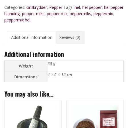
quantity
Categories:
Grillkrydder
,
Pepper
Tags:
hel
,
hel pepper
,
hel pepper
blanding
,
pepper miks
,
pepper mix
,
peppermiks
,
peppermix
,
peppermix hel
Additional information
Reviews (0)
Additional information
60 g
Weight
4 × 6 × 12 cm
Dimensions
You may also like…