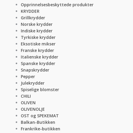
Opprinnelsesbeskyttede produkter
KRYDDER
Grillkrydder
Norske krydder
Indiske krydder
Tyrkiske krydder
Eksotiske mikser
Franske krydder
Italienske krydder
Spanske krydder
Snapskrydder
Pepper
Julekrydder
Spiselige blomster
CHILI
OLIVEN
OLIVENOLJE
OST og SPEKEMAT
Balkan-Butikken
Frankrike-butikken