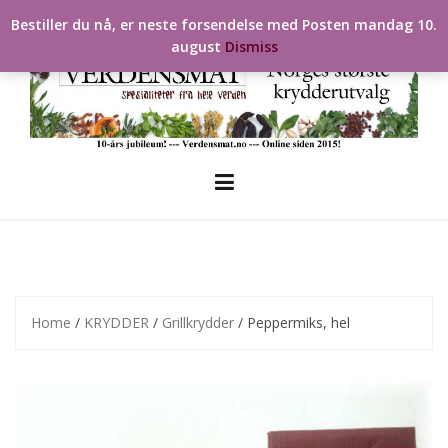
Skip
Bestiller du nå, er neste forsendelse med Posten mandag 10.
to
august
Dismiss
content
Home
/
KRYDDER
/
Grillkrydder
/ Peppermiks, hel