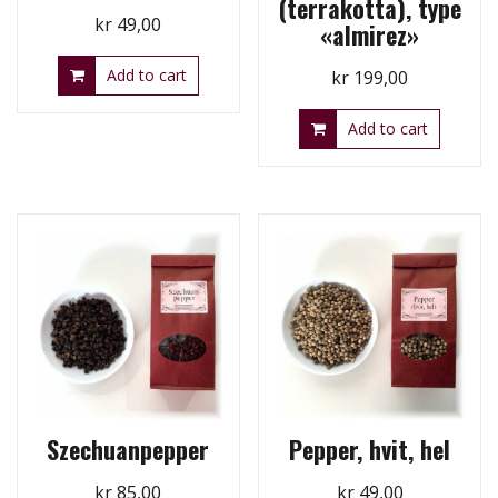
(terrakotta), type
kr
49,00
«almirez»
Add to cart
kr
199,00
Add to cart
Szechuanpepper
Pepper, hvit, hel
kr
85,00
kr
49,00