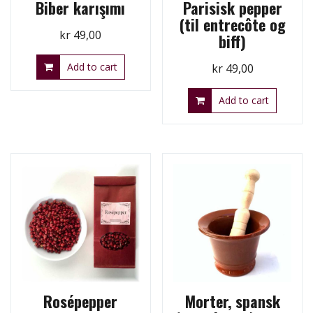
Biber karışımı
Parisisk pepper
(til entrecôte og
kr
49,00
biff)
Add to cart
kr
49,00
Add to cart
Rosépepper
Morter, spansk