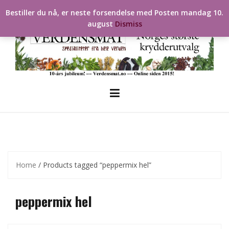
Skip
Bestiller du nå, er neste forsendelse med Posten mandag 10.
to
august
Dismiss
content
Home
/ Products tagged “peppermix hel”
peppermix hel