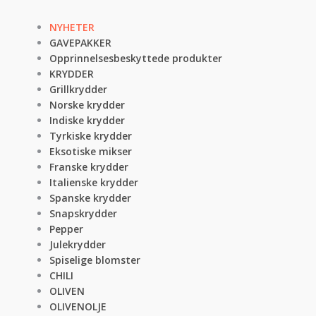
NYHETER
GAVEPAKKER
Opprinnelsesbeskyttede produkter
KRYDDER
Grillkrydder
Norske krydder
Indiske krydder
Tyrkiske krydder
Eksotiske mikser
Franske krydder
Italienske krydder
Spanske krydder
Snapskrydder
Pepper
Julekrydder
Spiselige blomster
CHILI
OLIVEN
OLIVENOLJE