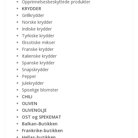
Opprinnelsesbeskyttede produkter
KRYDDER
Grillkrydder
Norske krydder
Indiske krydder
Tyrkiske krydder
Eksotiske mikser
Franske krydder
Italienske krydder
Spanske krydder
Snapskrydder
Pepper
Julekrydder
Spiselige blomster
CHILI
OLIVEN
OLIVENOLJE
OST og SPEKEMAT
Balkan-Butikken
Frankrike-butikken
Hellas-butikken