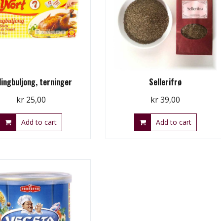
lingbuljong, terninger
Sellerifrø
kr
25,00
kr
39,00
Add to cart
Add to cart