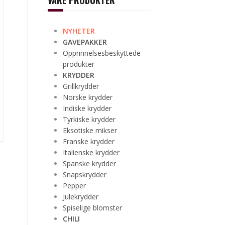
VÅRE PRODUKTER
NYHETER
GAVEPAKKER
Opprinnelsesbeskyttede
produkter
KRYDDER
Grillkrydder
Norske krydder
Indiske krydder
Tyrkiske krydder
Eksotiske mikser
Franske krydder
Italienske krydder
Spanske krydder
Snapskrydder
Pepper
Julekrydder
Spiselige blomster
CHILI