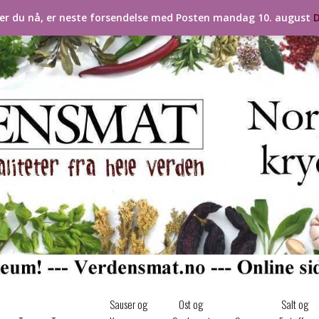
ler du nå, er neste forsendelse med Posten mandag 10. august
D
Sauser og
Ost og
Salt og