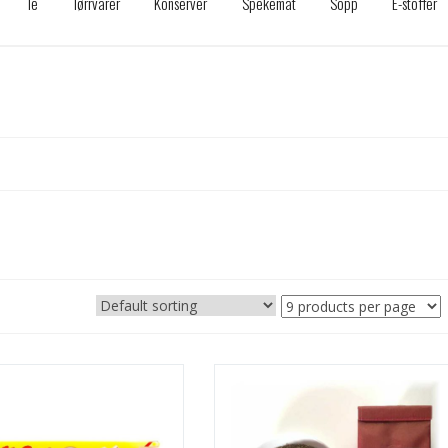
Te
Tørrvarer
Konserver
Spekemat
Sopp
E-stoffer