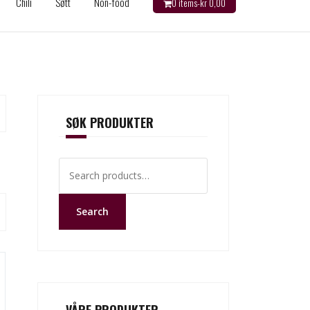
Chili
Søtt
Non-food
0 items-
kr
0,00
SØK PRODUKTER
Search
for:
Search