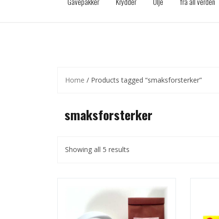
Gavepakker
Krydder
Olje
fra all verden
Home
/ Products tagged “smaksforsterker”
smaksforsterker
Showing all 5 results