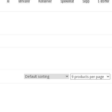
Te
Tørrvarer
Konserver
Spekemat
Sopp
E-stoffer