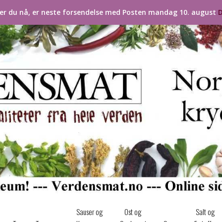
ler du nå, er neste forsendelse med Posten mandag 10. august
D
Sauser og
Ost og
Salt og