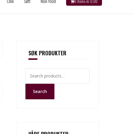
Chili
Søtt
Non-food
0 items-
kr
0,00
SØK PRODUKTER
Search
for:
Search