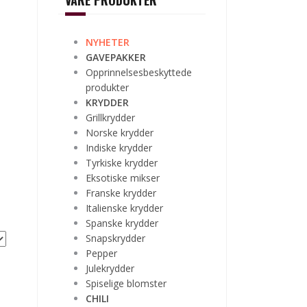
VÅRE PRODUKTER
NYHETER
GAVEPAKKER
Opprinnelsesbeskyttede
produkter
KRYDDER
Grillkrydder
Norske krydder
Indiske krydder
Tyrkiske krydder
Eksotiske mikser
Franske krydder
Italienske krydder
Spanske krydder
Snapskrydder
Pepper
Julekrydder
Spiselige blomster
CHILI