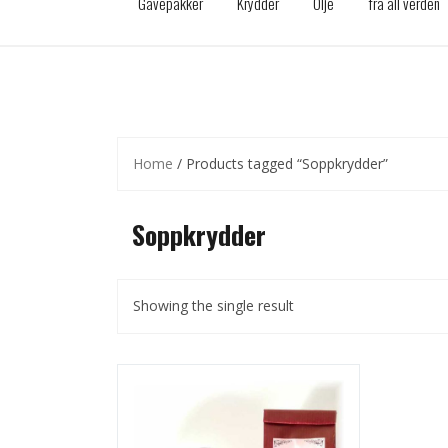
Gavepakker
Krydder
Olje
fra all verden
Home
/ Products tagged “Soppkrydder”
Soppkrydder
Showing the single result