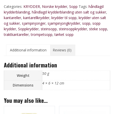
Categories:
KRYDDER
,
Norske krydder
,
Sopp
Tags:
håndlagd
krydderblanding
,
håndlagd krydderblanding uten salt og sukker
,
kantareller
,
kantarellkrydder
,
krydder til sopp
,
krydder uten salt
og sukker
,
sjampinjonger
,
sjampinjongkrydder
,
sopp
,
sopp
krydder
,
Soppkrydder
,
steinsopp
,
steinsoppkrydder
,
steke sopp
,
traktkantareller
,
trompetsopp
,
tørket sopp
Additional information
Reviews (0)
Additional information
50 g
Weight
4 × 6 × 12 cm
Dimensions
You may also like…