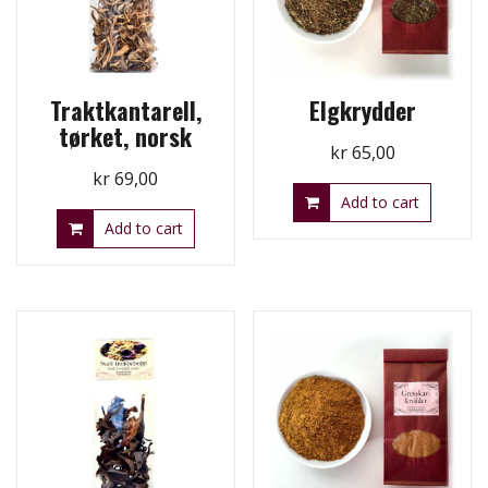
Traktkantarell,
Elgkrydder
tørket, norsk
kr
65,00
kr
69,00
Add to cart
Add to cart