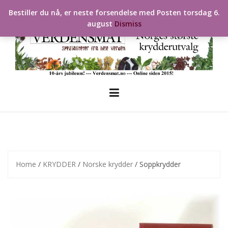
Skip
Bestiller du nå, er neste forsendelse med Posten torsdag 6.
to
august
Dismiss
content
Home
/
KRYDDER
/
Norske krydder
/ Soppkrydder