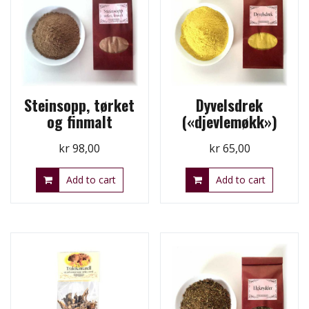
Steinsopp, tørket
Dyvelsdrek
og finmalt
(«djevlemøkk»)
kr
98,00
kr
65,00
Add to cart
Add to cart