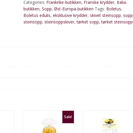
Categories:
Frankrike-butikken
,
Franske krydder
,
Italia-
tørket
butikken
,
Sopp
,
Øst-Europa-butikken
Tags:
Boletus
,
(import)
Boletus edulis
,
eksklusive krydder
,
skivet steinsopp
,
sopp
quantity
steinsopp
,
steinsoppskiver
,
tørket sopp
,
tørket steinsopp
Sale!