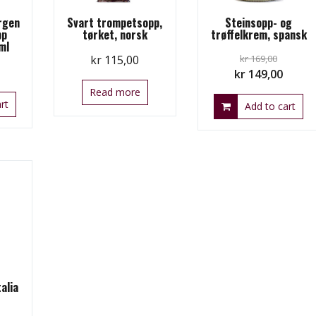
rgen
Svart trompetsopp,
Steinsopp- og
pp
tørket, norsk
trøffelkrem, spansk
ml
kr
115,00
kr
169,00
Original
Curre
kr
149,00
price
price
Read more
rt
Add to cart
was:
is:
kr 169,00.
kr 149
alia