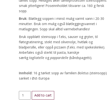
tørket sopp. Heldigvis øker tørkeprosessen steinsoppens
smak ytterligere! Poseinnholdet tilsvarer ca. 160 g fersk
sopp.
Bruk:
Bløtlegg soppen i minst mulig varmt vann i 20-30
minutter. Bruk om mulig også bløtleggingsvannet i
matlagingen. Sopp skal alltid varmebehandles!
Bruk oppbløtt steinsopp i f.eks, sauser og gryter, til
fløtegratinering, stekt med olivenolje, hvitløk og
bladpersille, eller oppå pizzaen (f.eks. med spekeskinke).
Anbefales også sterkt til pasta, kanskje
særlig
tagliatelle
og
pappardelle
(båndspagetti).
Innhold:
16 g tørket sopp av familien
Boletus
(steinsopp)
sanket i Øst-Europa
Steinsopp,
Add to cart
skivet
og