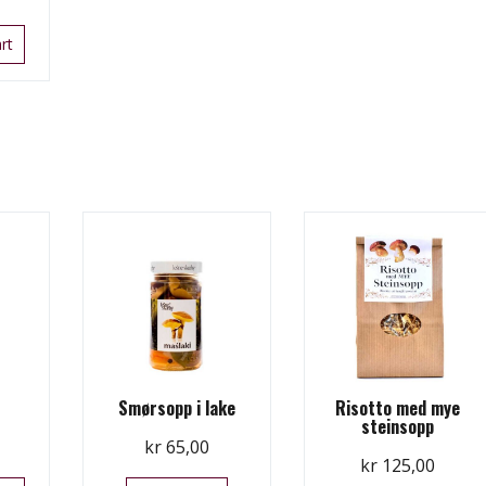
rt
e
Smørsopp i lake
Risotto med mye
steinsopp
kr
65,00
kr
125,00