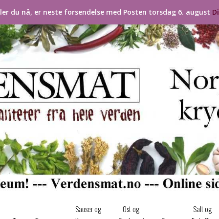
ller du nå, er neste forsendelse med Posten torsdag 6. august
D
Sauser og
Ost og
Salt og