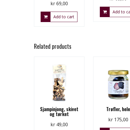
kr
69,00
Add to ca
Add to cart
Related products
Sjampinjong, skivet
Trøfler, hel
og tørket
kr
175,00
kr
49,00