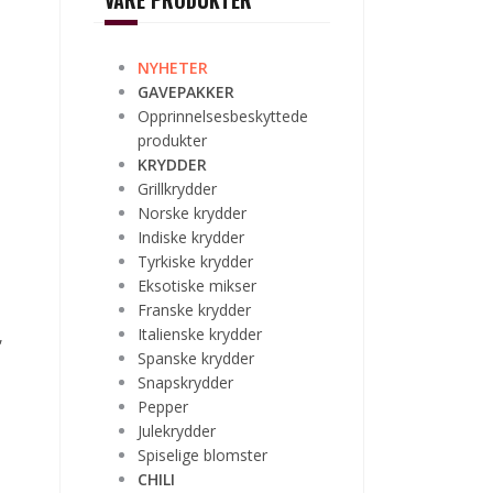
VÅRE PRODUKTER
NYHETER
GAVEPAKKER
Opprinnelsesbeskyttede
produkter
KRYDDER
Grillkrydder
Norske krydder
Indiske krydder
Tyrkiske krydder
Eksotiske mikser
Franske krydder
Italienske krydder
,
Spanske krydder
Snapskrydder
Pepper
Julekrydder
Spiselige blomster
CHILI