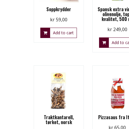
Soppkrydder
Spansk extra vi
olivenolje, to
kvalitet, 500 
kr
59,00
kr
249,00
Add to cart
Add to ca
Traktkantarell,
Pizzasaus fra It
tørket, norsk
kr
65,00