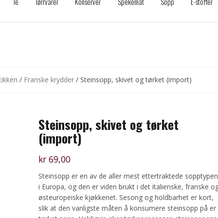
Te
Tørrvarer
Konserver
Spekemat
Sopp
E-stoffer
tikken
/
Franske krydder
/ Steinsopp, skivet og tørket (import)
Steinsopp, skivet og tørket
(import)
kr
69,00
Steinsopp er en av de aller mest ettertraktede sopptype
i Europa, og den er viden brukt i det italienske, franske o
østeuropeiske kjøkkenet. Sesong og holdbarhet er kort,
slik at den vanligste måten å konsumere steinsopp på er