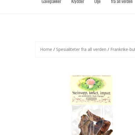
Gavepakker
Krydder
Olje
fra all verden
Home
/
Spesialiteter fra all verden
/
Frankrike-bu