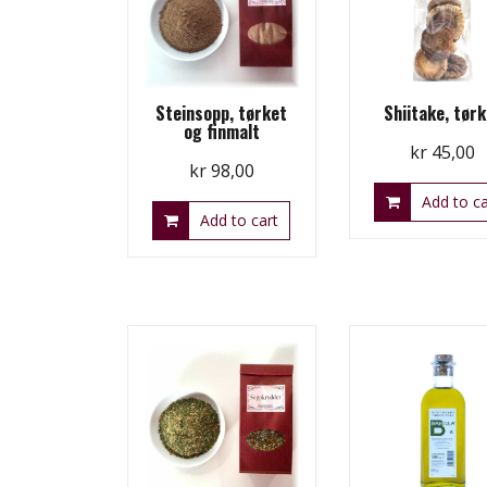
Steinsopp, tørket
Shiitake, tør
og finmalt
kr
45,00
kr
98,00
Add to ca
Add to cart