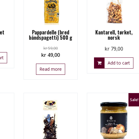
ket
Pappardelle (bred
Kantarell, tørket,
båndspagetti) 500 g
norsk
kr
59,00
kr
79,00
Original
Current
kr
49,00
rt
price
price
Add to cart
Read more
was:
is:
kr 59,00.
kr 49,00.
Sale!