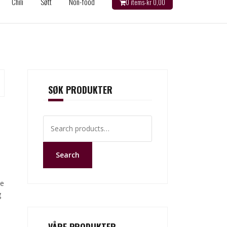
Chili
Søtt
Non-food
0 items-
kr
0,00
SØK PRODUKTER
Search
for:
Search
ne
g