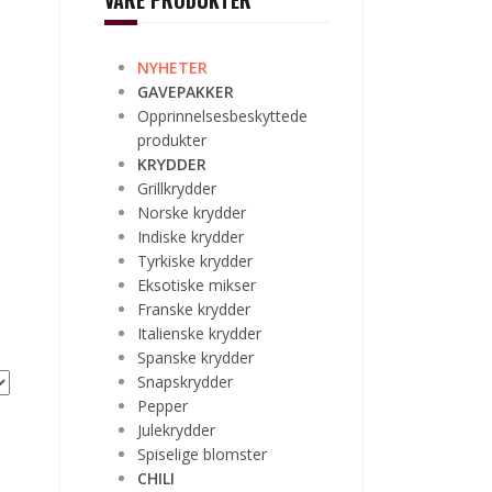
VÅRE PRODUKTER
NYHETER
GAVEPAKKER
Opprinnelsesbeskyttede
produkter
KRYDDER
Grillkrydder
Norske krydder
Indiske krydder
Tyrkiske krydder
Eksotiske mikser
Franske krydder
Italienske krydder
Spanske krydder
Snapskrydder
Pepper
Julekrydder
Spiselige blomster
CHILI