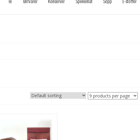
Te
Tørrvarer
Konserver
Spekemat
Sopp
E-stoffer