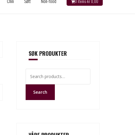
Chili
Søtt
Non-food
0 items-
kr
0,00
SØK PRODUKTER
Search
for:
Search