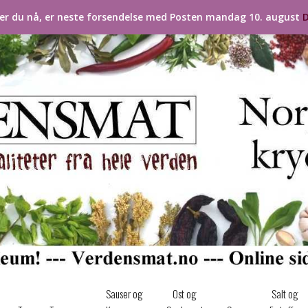
ler du nå, er neste forsendelse med Posten mandag 10. august
D
Sauser og
Ost og
Salt og