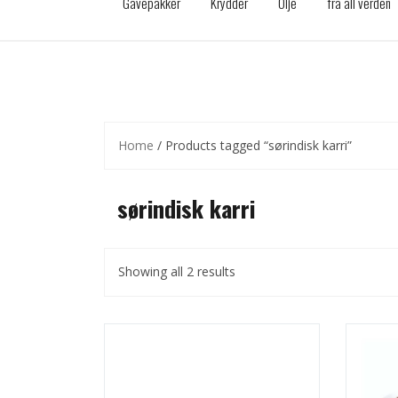
Gavepakker
Krydder
Olje
fra all verden
Home
/ Products tagged “sørindisk karri”
sørindisk karri
Showing all 2 results