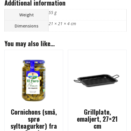
Additional information
55 g
Weight
21 × 21 × 4 cm
Dimensions
You may also like…
Cornichons (små,
Grillplate,
sprø
emaljert, 27×21
sylteagurker) fra
cm