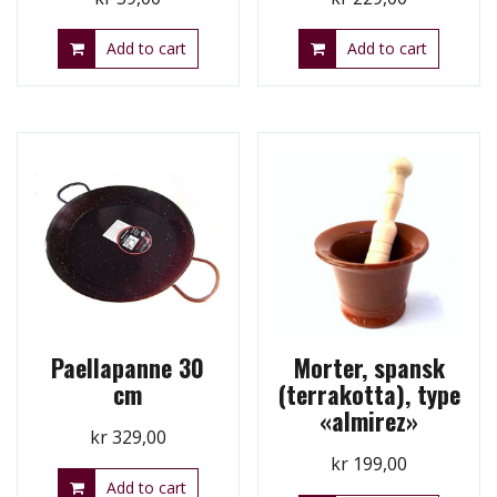
Add to cart
Add to cart
Paellapanne 30
Morter, spansk
cm
(terrakotta), type
«almirez»
kr
329,00
kr
199,00
Add to cart