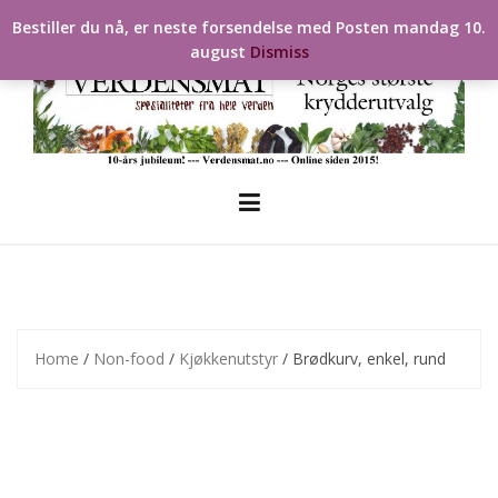
Skip
Bestiller du nå, er neste forsendelse med Posten mandag 10.
to
august
Dismiss
content
Home
/
Non-food
/
Kjøkkenutstyr
/ Brødkurv, enkel, rund