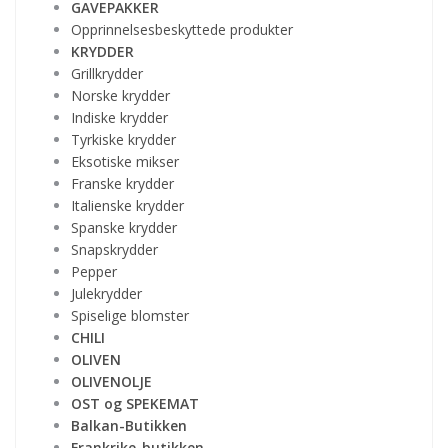
GAVEPAKKER
Opprinnelsesbeskyttede produkter
KRYDDER
Grillkrydder
Norske krydder
Indiske krydder
Tyrkiske krydder
Eksotiske mikser
Franske krydder
Italienske krydder
Spanske krydder
Snapskrydder
Pepper
Julekrydder
Spiselige blomster
CHILI
OLIVEN
OLIVENOLJE
OST og SPEKEMAT
Balkan-Butikken
Frankrike-butikken