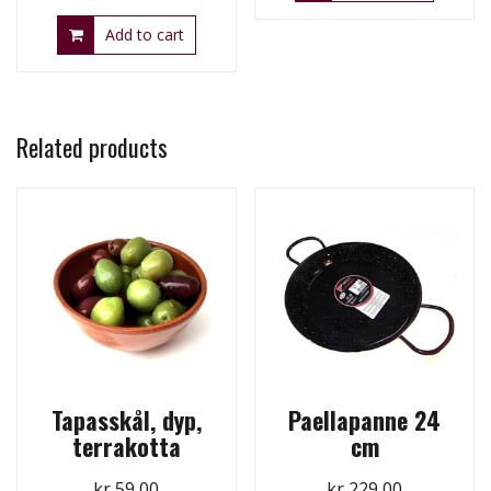
Add to cart
Related products
Tapasskål, dyp,
Paellapanne 24
terrakotta
cm
kr
59,00
kr
229,00