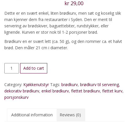
kr
29,00
Dette er en svært enkel, liten brødkurv, men søt og koselig slik
man kjenner dem fra restauranter i Syden. Den er ment til
servering av brødskiver, baguettebiter, rundstykker, eller
lignende. Kurven er stor nok til 1-2 porsjoner brød.
Brødkurv en er svært lett (ca. 50 g), og den rommer ca. et halvt
brød. Den måler 21 cm i diameter.
Brødkurv,
Add to cart
enkel,
rund
Category:
Kjøkkenutstyr
Tags:
brødkurv
,
brødkurv til servering
,
quantity
dekorativ brødkurv
,
enkel brødkurv
,
flettet brødkurv
,
flettet kurv
,
porsjonskurv
Additional information
Reviews (0)