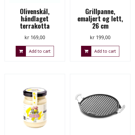
Olivenskål,
Grillpanne,
håndlaget
emaljert og lett,
terrakotta
26 cm
kr
169,00
kr
199,00
Add to cart
Add to cart