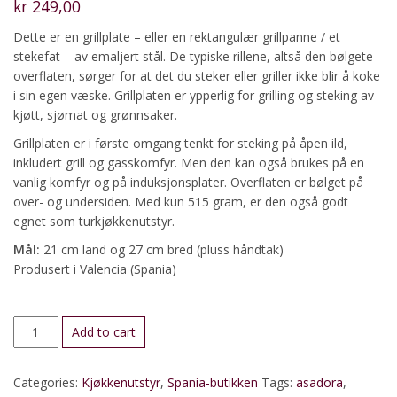
kr
249,00
Dette er en grillplate – eller en rektangulær grillpanne / et
stekefat – av emaljert stål. De typiske rillene, altså den bølgete
overflaten, sørger for at det du steker eller griller ikke blir å koke
i sin egen væske. Grillplaten er ypperlig for grilling og steking av
kjøtt, sjømat og grønnsaker.
Grillplaten er i første omgang tenkt for steking på åpen ild,
inkludert grill og gasskomfyr. Men den kan også brukes på en
vanlig komfyr og på induksjonsplater. Overflaten er bølget på
over- og undersiden. Med kun 515 gram, er den også godt
egnet som turkjøkkenutstyr.
Mål:
21 cm land og 27 cm bred (pluss håndtak)
Produsert i Valencia (Spania)
Grillplate,
Add to cart
emaljert,
27x21
Categories:
Kjøkkenutstyr
,
Spania-butikken
Tags:
asadora
,
cm