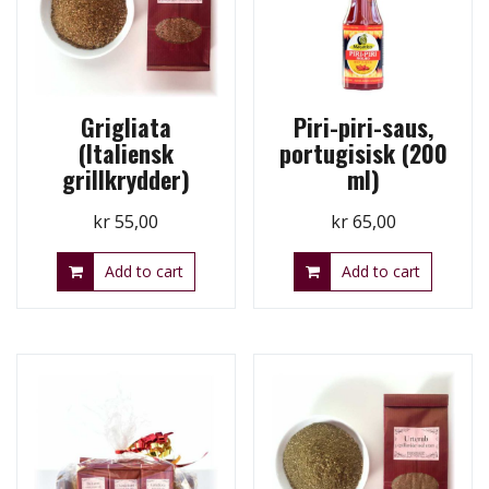
Grigliata
Piri-piri-saus,
(Italiensk
portugisisk (200
grillkrydder)
ml)
kr
55,00
kr
65,00
Add to cart
Add to cart