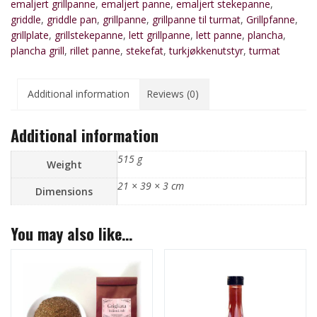
emaljert grillpanne
,
emaljert panne
,
emaljert stekepanne
,
quantity
griddle
,
griddle pan
,
grillpanne
,
grillpanne til turmat
,
Grillpfanne
,
grillplate
,
grillstekepanne
,
lett grillpanne
,
lett panne
,
plancha
,
plancha grill
,
rillet panne
,
stekefat
,
turkjøkkenutstyr
,
turmat
Additional information
Reviews (0)
Additional information
515 g
Weight
21 × 39 × 3 cm
Dimensions
You may also like…