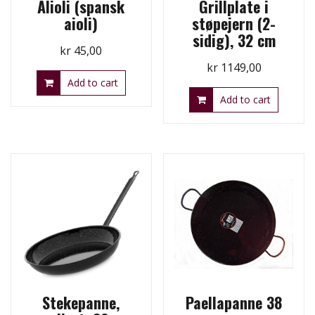
Alioli (spansk
Grillplate i
aioli)
støpejern (2-
sidig), 32 cm
kr
45,00
kr
1149,00
Add to cart
Add to cart
Stekepanne,
Paellapanne 38