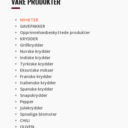
VÅRE PRODUKTER
NYHETER
GAVEPAKKER
Opprinnelsesbeskyttede produkter
KRYDDER
Grillkrydder
Norske krydder
Indiske krydder
Tyrkiske krydder
Eksotiske mikser
Franske krydder
Italienske krydder
Spanske krydder
Snapskrydder
Pepper
Julekrydder
Spiselige blomster
CHILI
OLIVEN