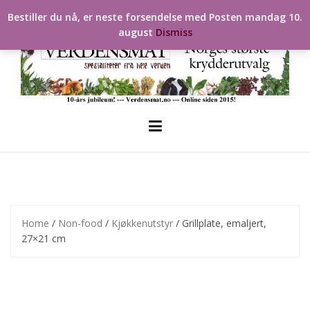
Skip
Bestiller du nå, er neste forsendelse med Posten mandag 10.
to
august
Dismiss
content
Home
/
Non-food
/
Kjøkkenutstyr
/ Grillplate, emaljert,
27×21 cm