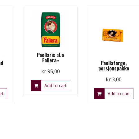
Paellaris «La
Fallera»
ed
Paellafarge,
porsjonspakke
kr
95,00
kr
3,00
Add to cart
rt
Add to cart