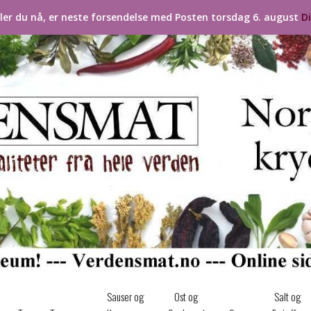
ller du nå, er neste forsendelse med Posten torsdag 6. august
D
Sauser og
Ost og
Salt og