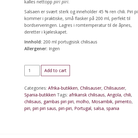
kalles nettopp
piri piri
.
Salsaen er svært sterk og inneholder 45 % ren chili. Piri pi
kommer i praktiske, små flasker på 200 ml, perfekt til
bordserveringen. Lagres i romtemperatur til de åpnes,
deretter i kjøleskapet.
Innhold:
200 ml portugisisk chilisaus
Allergener:
Ingen
Piri-
Add to cart
piri-
saus,
Categories:
Afrika-butikken
,
Chilisauser
,
Chilisauser
,
portugisisk
Spania-butikken
Tags:
afrikansk chilisaus
,
Angola
,
chili
,
(200
chilisaus
,
gambas piri piri
,
molho
,
Mosambik
,
pimento
,
ml)
piri
,
piri piri saus
,
piri-piri
,
Portugal
,
salsa
,
spania
quantity