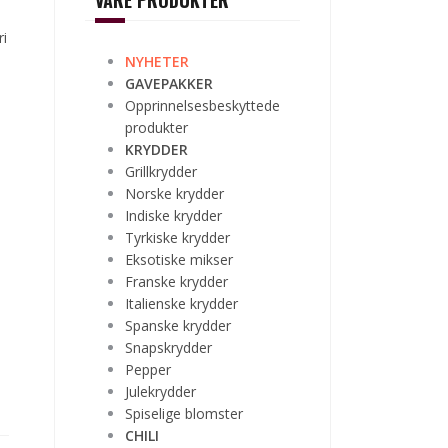
VÅRE PRODUKTER
ri
NYHETER
GAVEPAKKER
Opprinnelsesbeskyttede
produkter
KRYDDER
Grillkrydder
Norske krydder
Indiske krydder
Tyrkiske krydder
Eksotiske mikser
Franske krydder
Italienske krydder
Spanske krydder
Snapskrydder
Pepper
Julekrydder
Spiselige blomster
CHILI