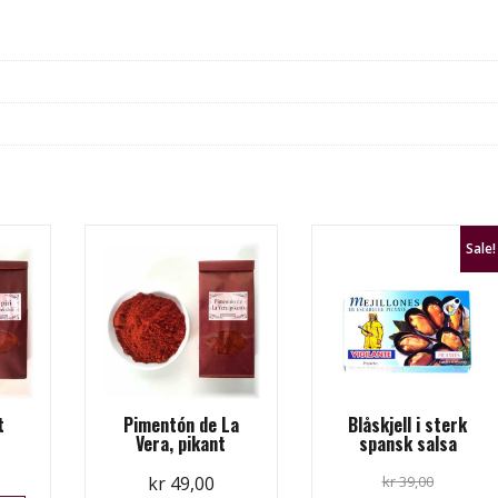
Sale!
t
Pimentón de La
Blåskjell i sterk
Vera, pikant
spansk salsa
kr
49,00
kr
39,00