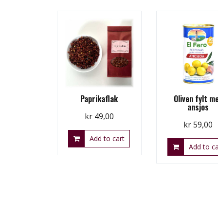
Paprikaflak
Oliven fylt m
ansjos
kr
49,00
kr
59,00
Add to cart
Add to ca