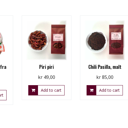
fra
Piri piri
Chili Pasilla, malt
kr
49,00
kr
85,00
Add to cart
Add to cart
rt