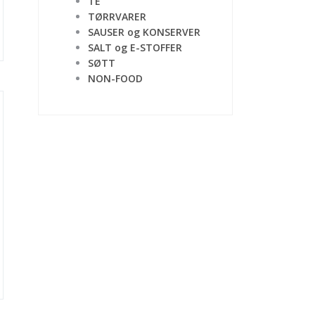
TE
t
TØRRVARER
SAUSER og KONSERVER
SALT og E-STOFFER
0.
SØTT
NON-FOOD