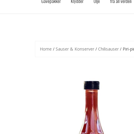
Gavepakker
Krydder
Olje
fra all verden
Home
/
Sauser & Konserver
/
Chilisauser
/ Piri-p