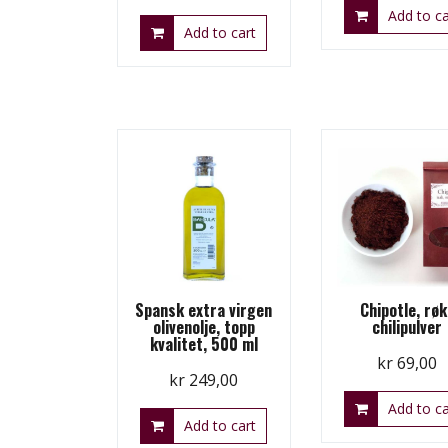
Add to ca
Add to cart
Spansk extra virgen
Chipotle, røk
olivenolje, topp
chilipulver
kvalitet, 500 ml
kr
69,00
kr
249,00
Add to ca
Add to cart