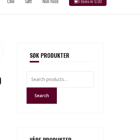
Chili
Søtt
Non-food
0 items-
kr
0,00
SØK PRODUKTER
Search
)
for:
Search