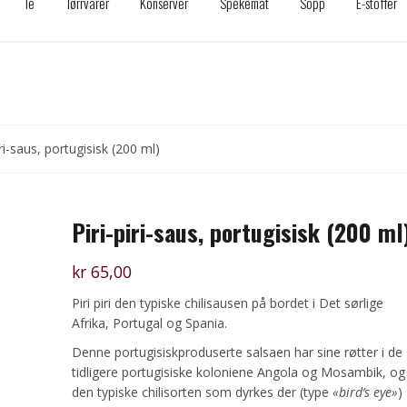
Te
Tørrvarer
Konserver
Spekemat
Sopp
E-stoffer
iri-saus, portugisisk (200 ml)
Piri-piri-saus, portugisisk (200 ml
kr
65,00
Piri piri den typiske chilisausen på bordet i Det sørlige
Afrika, Portugal og Spania.
Denne portugisiskproduserte salsaen har sine røtter i de
tidligere portugisiske koloniene Angola og Mosambik, og
den typiske chilisorten som dyrkes der (type
«bird’s eye»
)