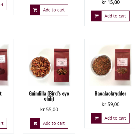
Original
Curren
kr
15,00
rt
price
price
Add to cart
Add to cart
was:
is:
kr 39,00.
kr 15,0
t
Guindilla (Bird’s eye
Bacalaokrydder
chili)
kr
59,00
kr
55,00
Add to cart
rt
Add to cart