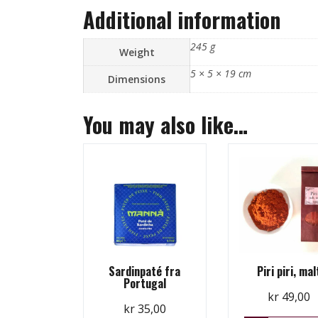
Additional information
245 g
Weight
5 × 5 × 19 cm
Dimensions
You may also like…
Sardinpaté fra
Piri piri, mal
Portugal
kr
49,00
kr
35,00