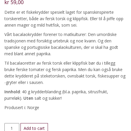
kr
59,00
Dette er et fiskekrydder spesielt laget for spanskinspirerte
torskeretter, både av fersk torsk og klippfisk. Eller til å piffe opp
annen mager og mild hvitfisk, som sei.
Vårt bacalaokrydder forener to matkulturer: Den urnordiske
tradisjonen med forsiktig urtebruk og noe kvann. Og den
spanske og portugisiske bacalaokulturen, der vi skal ha godt
med blant annet paprika.
Til bacalaoretter av fersk torsk eller klippfisk bør du i tillegg
bruke ferske tomater og fersk paprika. Men du kan også bruke
dette krydderet på steketorsken, ovnsbakt torsk, fiskesupper og
-gryter eller i sausen.
Innhold
: 40 g krydderblanding (bl.a. paprika, sitrusfrukt,
purreløk).
Uten
salt og sukker!
Produsert i: Norge
Bacalaokrydder
Add to cart