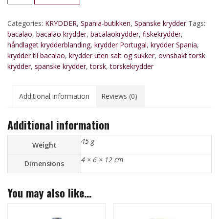
quantity
Categories:
KRYDDER
,
Spania-butikken
,
Spanske krydder
Tags:
bacalao
,
bacalao krydder
,
bacalaokrydder
,
fiskekrydder
,
håndlaget krydderblanding
,
krydder Portugal
,
krydder Spania
,
krydder til bacalao
,
krydder uten salt og sukker
,
ovnsbakt torsk
krydder
,
spanske krydder
,
torsk
,
torskekrydder
Additional information
Reviews (0)
Additional information
45 g
Weight
4 × 6 × 12 cm
Dimensions
You may also like…