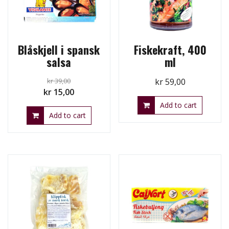
Blåskjell i spansk
Fiskekraft, 400
salsa
ml
kr
39,00
kr
59,00
Original
Current
kr
15,00
price
price
Add to cart
Add to cart
was:
is:
kr 39,00.
kr 15,00.