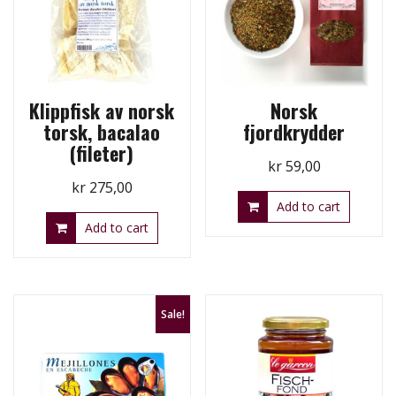
Klippfisk av norsk
Norsk
torsk, bacalao
fjordkrydder
(fileter)
kr
59,00
kr
275,00
Add to cart
Add to cart
Sale!