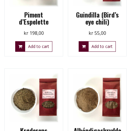
Piment
Guindilla (Bird’s
d’Espelette
eye chili)
kr
198,00
kr
55,00
Add to cart
Add to cart
Krøderens
Albóndigaskrydde