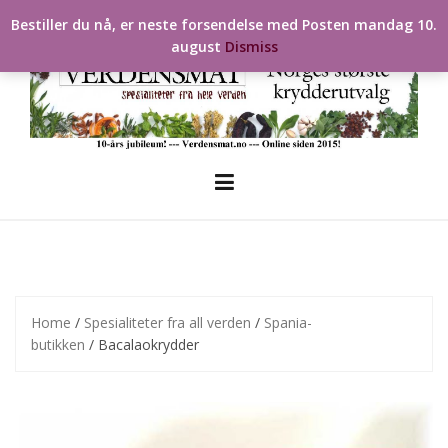
Skip
Bestiller du nå, er neste forsendelse med Posten mandag 10.
to
august
Dismiss
content
Home
/
Spesialiteter fra all verden
/
Spania-
butikken
/ Bacalaokrydder