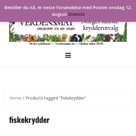
Skip
Bestiller du nå, er neste forsendelse med Posten onsdag 12.
to
august
Dismiss
content
Home
/ Products tagged “fiskekrydder”
fiskekrydder