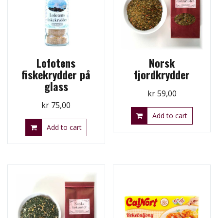
Lofotens
Norsk
fiskekrydder på
fjordkrydder
glass
kr
59,00
kr
75,00
Add to cart
Add to cart