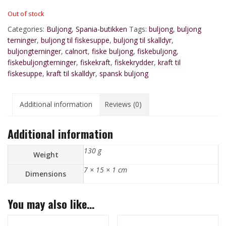
Out of stock
Categories:
Buljong
,
Spania-butikken
Tags:
buljong
,
buljong
terninger
,
buljong til fiskesuppe
,
buljong til skalldyr
,
buljongterninger
,
calnort
,
fiske buljong
,
fiskebuljong
,
fiskebuljongterninger
,
fiskekraft
,
fiskekrydder
,
kraft til
fiskesuppe
,
kraft til skalldyr
,
spansk buljong
Additional information
Reviews (0)
Additional information
130 g
Weight
7 × 15 × 1 cm
Dimensions
You may also like…