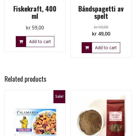
Fiskekraft, 400
Båndspagetti av
ml
spelt
kr
59,00
kr
59,00
Original
Current
kr
49,00
price
price
Add to cart
Add to cart
was:
is:
kr 59,00.
kr 49,00.
Related products
Sale!