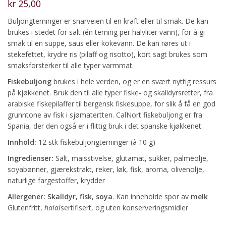
kr
25,00
Buljongterninger er snarveien til en kraft eller til smak. De kan
brukes i stedet for salt (én terning per halvliter vann), for å gi
smak til en suppe, saus eller kokevann. De kan røres ut i
stekefettet, krydre ris (pilaff og risotto), kort sagt brukes som
smaksforsterker til alle typer varmmat.
Fiskebuljong
brukes i hele verden, og er en svært nyttig ressurs
på kjøkkenet. Bruk den til alle typer fiske- og skalldyrsretter, fra
arabiske fiskepilaffer til bergensk fiskesuppe, for slik å få en god
grunntone av fisk i sjømatertten. CalNort fiskebuljong er fra
Spania, der den også er i flittig bruk i det spanske kjøkkenet.
Innhold:
12 stk fiskebuljongterninger (à 10 g)
Ingredienser:
Salt, maisstivelse, glutamat, sukker, palmeolje,
soyabønner, gjærekstrakt, reker, løk, fisk, aroma, olivenolje,
naturlige fargestoffer, krydder
Allergener: Skalldyr, fisk, soya
. Kan inneholde spor av
melk
Glutenfritt,
halal
sertifisert, og uten konserveringsmidler