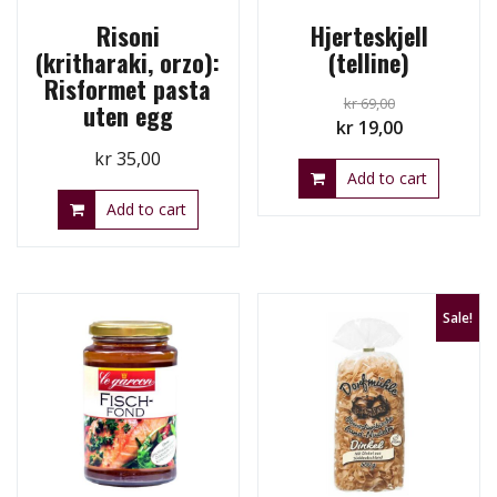
Risoni
Hjerteskjell
(kritharaki, orzo):
(telline)
Risformet pasta
kr
69,00
uten egg
Original
Current
kr
19,00
price
price
kr
35,00
Add to cart
was:
is:
kr 69,00.
kr 19,00.
Add to cart
Sale!