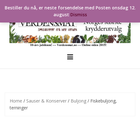
Skip
Bestiller du nå, er neste forsendelse med Posten onsdag 12.
to
august
Dismiss
content
Home
/
Sauser & Konserver
/
Buljong
/ Fiskebuljong,
terninger