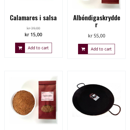
Calamares i salsa
Albóndigaskrydde
r
kr
39,00
Original
Current
kr
15,00
kr
55,00
price
price
Add to cart
was:
is:
Add to cart
kr 39,00.
kr 15,00.