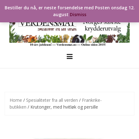
Skip
Bestiller du nå, er neste forsendelse med Posten onsdag 12.
to
august
Dismiss
content
Home
/
Spesialiteter fra all verden
/
Frankrike-
butikken
/ Krutonger, med hvitløk og persille