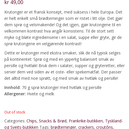
kr
49,00
Krutonger er et fransk konsept, med suksess i hele Europa. Det
er helt enkelt små brødterninger som er ristet i litt olje. Det gjør
dem sprø og velsmakende! Og det igjen, gjør krutongene til en
velkommen kontrast hva angår konsistens: Til de stort sett
myke og bløte ingrediensene i en salat, suppe eller gryte, gir de
sprø krutongene en velgjørende kontrast!
Dette er krutonger med ekstra smaker, slik de nå typisk selges
på kontinentet: Sprø og med en ypperlig balansert smak av
persille og hvitløk! Bruk dem i salater, supper og gryteretter, eller
server dem ved siden av et oste- eller spekematfat. Der passer
det alltid med noe sprøtt, og med smak av hvitløk og persille!
Innhold:
70 g sprø krutonger med hvitløk og persille
Allergener:
Hvete og melk
Out of stock
Categories:
Chips, Snacks & Brød
,
Frankrike-butikken
,
Tyskland-
og Sveits-butikken
Tags:
brødterninger
,
crackers
,
croutôns
,