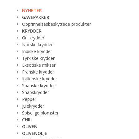
NYHETER
GAVEPAKKER
Opprinnelsesbeskyttede produkter
KRYDDER
Grillkrydder
Norske krydder
Indiske krydder
Tyrkiske krydder
Eksotiske mikser
Franske krydder
Italienske krydder
Spanske krydder
Snapskrydder
Pepper
Julekrydder
Spiselige blomster
CHILI
OLIVEN
OLIVENOLJE