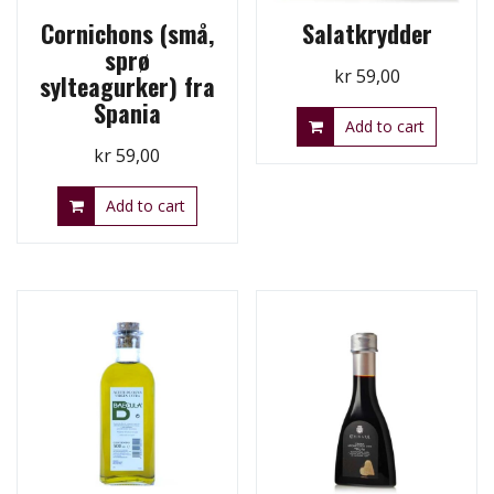
Cornichons (små,
Salatkrydder
sprø
kr
59,00
sylteagurker) fra
Spania
Add to cart
kr
59,00
Add to cart