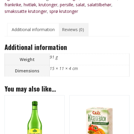
frankrike
,
hvitløk
,
krutonger
,
persille
,
salat
,
salattilbehør
,
smakssatte krutonger
,
sprø krutonger
Additional information
Reviews (0)
Additional information
91 g
Weight
15 × 11 × 4 cm
Dimensions
You may also like…