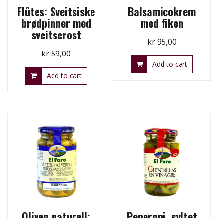
Flûtes: Sveitsiske
Balsamicokrem
brødpinner med
med fiken
sveitserost
kr
95,00
kr
59,00
Add to cart
Add to cart
Oliven naturell:
Peperoni, syltet