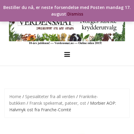
Skip
Bestiller du nå, er neste forsendelse med Posten mandag 17.
to
august
Dismiss
content
Home
/
Spesialiteter fra all verden
/
Frankrike-
butikken
/
Fransk spekemat, pateer, ost
/ Morbier AOP:
Halvmyk ost fra Franche-Comté