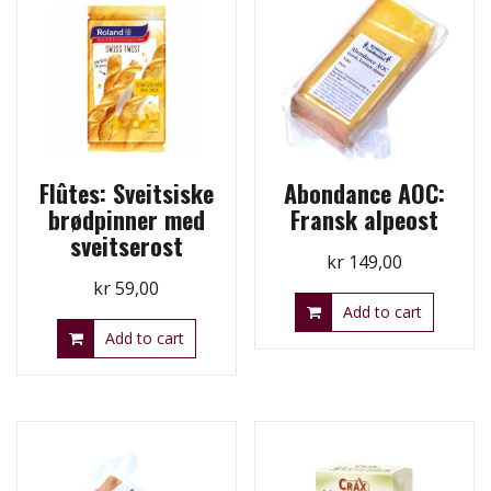
Flûtes: Sveitsiske
Abondance AOC:
brødpinner med
Fransk alpeost
sveitserost
kr
149,00
kr
59,00
Add to cart
Add to cart