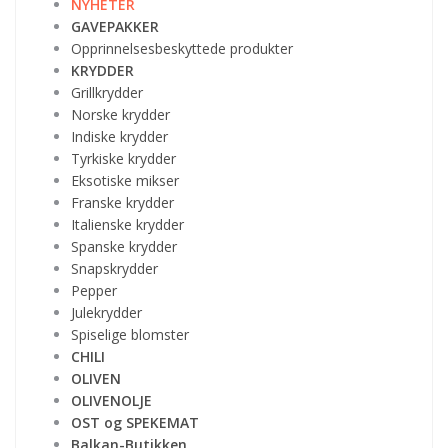
NYHETER
GAVEPAKKER
Opprinnelsesbeskyttede produkter
KRYDDER
Grillkrydder
Norske krydder
Indiske krydder
Tyrkiske krydder
Eksotiske mikser
Franske krydder
Italienske krydder
Spanske krydder
Snapskrydder
Pepper
Julekrydder
Spiselige blomster
CHILI
OLIVEN
OLIVENOLJE
OST og SPEKEMAT
Balkan-Butikken