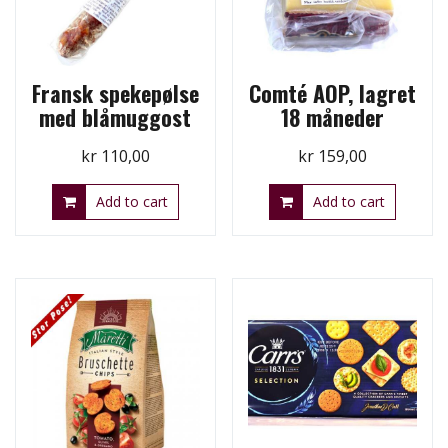
Fransk spekepølse
Comté AOP, lagret
med blåmuggost
18 måneder
kr
110,00
kr
159,00
Add to cart
Add to cart