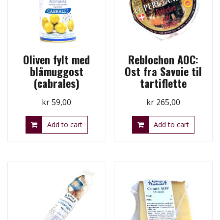
Oliven fylt med
Reblochon AOC:
blåmuggost
Ost fra Savoie til
(cabrales)
tartiflette
kr
59,00
kr
265,00
Add to cart
Add to cart