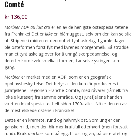
Comté
kr
136,00
Morbier AOP au lait cru
er en av de herligste ostespesialitetene
fra Frankrike! Det er
ikke
en blåmuggost, selv om den kan se slik
ut. Stripene i midten er derimot et tynt askelag: I gamle dager
ble osteformen først fylt med kyrenes morgenmelk. Så strødde
man et tynt askelag over for å unngå skorpedannelse, og
deretter kom kveldsmelka i formen, før selve ystingen kom i
gang.
Morbier
er merket med en AOP, som er en geografisk
opphavsbeskyttelse. Det betyr at den kun får produseres i
Jurafjellene i regionen Franche-Comté, med råvarer (råmelk fra
lokale kuraser) fra samme område. Og i Jurafjellene har den
vært en lokal spesialitet helt siden 1700-tallet. Nå er den en av
de mest elskede ostene i Frankrike!
Dette er en kremete, rund og halvmyk ost. Som ung er den
ganske mild, men den blir mer kraftfull etterhvert (men fortsatt
rund).
Bruk
morbier
som pålegg, til ost og vin, på ostefatet og