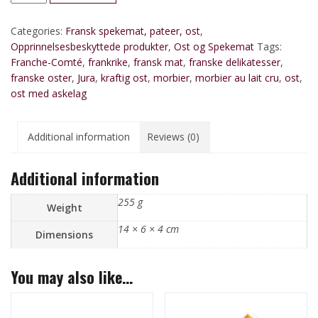
AOP:
Halvmyk
Categories:
Fransk spekemat, pateer, ost
,
ost
Opprinnelsesbeskyttede produkter
,
Ost og Spekemat
Tags:
fra
Franche-Comté
,
frankrike
,
fransk mat
,
franske delikatesser
,
Franche-
franske oster
,
Jura
,
kraftig ost
,
morbier
,
morbier au lait cru
,
ost
,
Comté
ost med askelag
quantity
Additional information
Reviews (0)
Additional information
255 g
Weight
14 × 6 × 4 cm
Dimensions
You may also like…