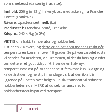
som smelteost (da særlig i raclette).
Innhold:
250 g (± 12 g) halvmyk ost med askelag fra Franche-
Comté (Frankrike)
Råvare:
Upasteurisert
melk
(ku)
Produsert i:
Franche-Comté, Frankrike
Kilopris:
545 kr/kg (± 5%)
VIKTIG
om frakt, temperatur og holdbarhet:
Ost er en kjølevare, og
dette er en ost som modnes raskt når
temperaturen kommer over 10 grader
. Se på værvarselet (osten
vil sendes fra Krøderen, via Drammen, til der du bor) og vurder
om dette er et godt tidspunkt å sende en halvmyk,
temperaturvar ost på. Vi sender helst ferskmat kun i kjølige og
kalde årstider, og helst på mandager, slik at den ikke blir
liggende på Posten over helgen. En slik transport vil redusere
holdbarheten noe. MERK at du selv tar ansvaret for
holdbarhetsreduksjon ved transport.
Morbier
Add to cart