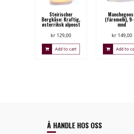
Steirischer
Manchegoos
Bergkäse: Kraftig,
(fåremelk), 9
østerriksk alpeost
mnd
kr
129,00
kr
149,00
Add to cart
Add to ca
Å HANDLE HOS OSS