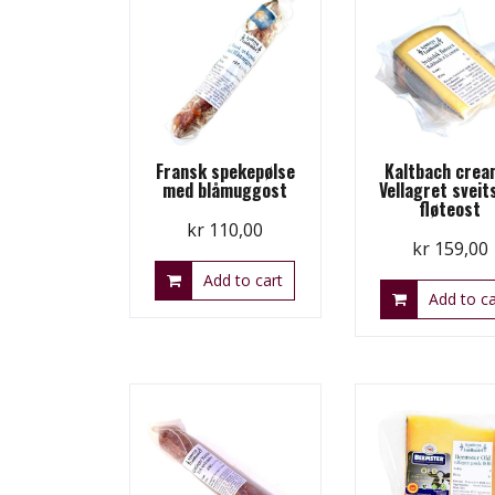
Fransk spekepølse
Kaltbach crea
med blåmuggost
Vellagret sveit
fløteost
kr
110,00
kr
159,00
Add to cart
Add to ca