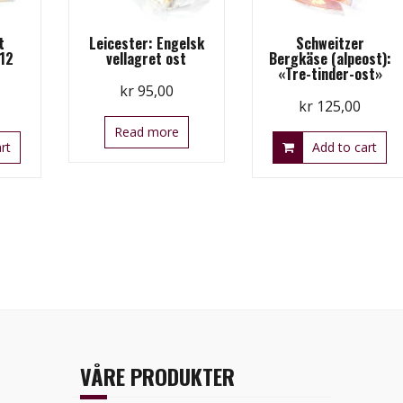
t
Leicester: Engelsk
Schweitzer
-12
vellagret ost
Bergkäse (alpeost):
«Tre-tinder-ost»
kr
95,00
kr
125,00
Read more
rt
Add to cart
VÅRE PRODUKTER