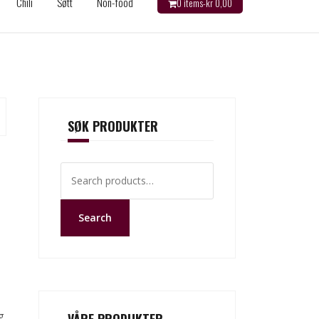
Chili
Søtt
Non-food
0 items-
kr
0,00
SØK PRODUKTER
Search
for:
Search
g