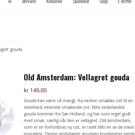
Te
Tørrvarer
Konserver
Spekemat
Sopp
E-stoffer
agret gouda
Old Amsterdam: Vellagret gouda
kr
149,00
Gouda
kan være så mangt; fra nesten smakløs ost til en
steinhard, intensivt smakende ost. Ekte nederlandsk
gouda kommer fra Sør-Holland, og har som regel godt
med smak, særlig når den er vellagret. Old Amsterdam,
som er en forholdsvis ny ost, er raskt blitt en av de mest
populære. Denne prisbelønte goudaen kombinerer nemli