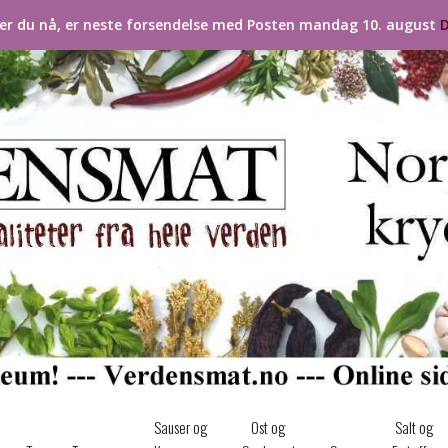
ler du nå, er neste forsendelse med Posten mandag 10. august
D
Sauser og
Ost og
Salt og