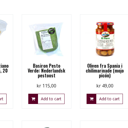
giano
Basiron Pesto
Oliven fra Spania i
, 20
Verde: Nederlandsk
chilimarinade (mojo
pestoost
picón)
kr
115,00
kr
49,00
rt
Add to cart
Add to cart