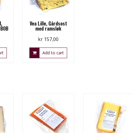
,
Vea Lille, Gårdsost
 BOB
med ramsløk
kr
157,00
rt
Add to cart