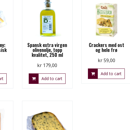
my:
Spansk extra virgen
Crackers med ost
sisk
olivenolje, topp
og hele frø
kvalitet, 250 ml
kr
59,00
kr
179,00
Add to cart
rt
Add to cart