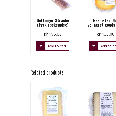
Göttinger Stracke
Beemster Old
(tysk spekepølse)
vellagret gouda
kr
195,00
kr
135,00
Add to cart
Add to ca
Related products