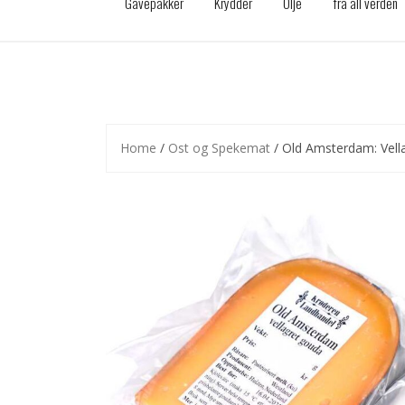
Gavepakker
Krydder
Olje
fra all verden
Home
/
Ost og Spekemat
/ Old Amsterdam: Vell