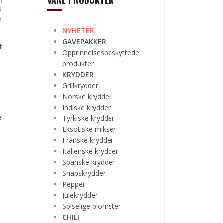
VÅRE PRODUKTER
d
n
NYHETER
GAVEPAKKER
t
Opprinnelsesbeskyttede
produkter
KRYDDER
Grillkrydder
Norske krydder
Indiske krydder
e
Tyrkiske krydder
Eksotiske mikser
Franske krydder
Italienske krydder
Spanske krydder
Snapskrydder
Pepper
Julekrydder
Spiselige blomster
CHILI