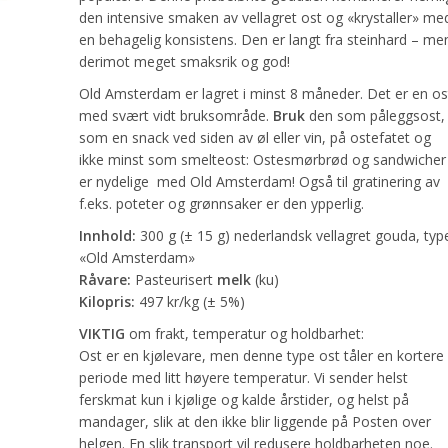
den intensive smaken av vellagret ost og «krystaller» me
en behagelig konsistens. Den er langt fra steinhard – me
derimot meget smaksrik og god!
Old Amsterdam er lagret i minst 8 måneder. Det er en os
med svært vidt bruksområde.
Bruk
den som påleggsost,
som en snack ved siden av øl eller vin, på ostefatet og
ikke minst som smelteost: Ostesmørbrød og sandwicher
er nydelige med Old Amsterdam! Også til gratinering av
f.eks. poteter og grønnsaker er den ypperlig.
Innhold:
300 g (± 15 g) nederlandsk vellagret gouda, typ
«Old Amsterdam»
Råvare:
Pasteurisert
melk
(ku)
Kilopris:
497 kr/kg (± 5%)
VIKTIG
om frakt, temperatur og holdbarhet:
Ost er en kjølevare, men denne type ost tåler en kortere
periode med litt høyere temperatur. Vi sender helst
ferskmat kun i kjølige og kalde årstider, og helst på
mandager, slik at den ikke blir liggende på Posten over
helgen. En slik transport vil redusere holdbarheten noe.