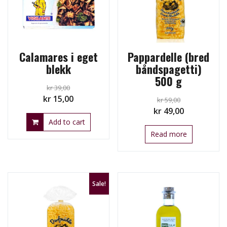
Calamares i eget
Pappardelle (bred
blekk
båndspagetti)
500 g
kr
39,00
Original
Current
kr
15,00
kr
59,00
Original
Current
price
price
kr
49,00
Add to cart
price
price
was:
is:
Read more
was:
is:
kr 39,00.
kr 15,00.
kr 59,00.
kr 49,00.
Sale!