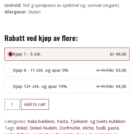
Innhold:
500 g spiralpasta av speltmel og -semule (vegant)
Allergener:
Gluten
Rabatt ved kjøp av flere:
Kjøp 1 - 5 stk.
kr
49,00
Kjøp 6 - 11 stk. og spar 0%
kr
53,00
kr
49,00
Kjøp 12+ stk. og spar 10%
kr
44,00
kr
49,00
Pastaskruer
Add to cart
(fusilli)
av
Categories:
Italia-butikken
,
Pasta
,
Tyskland- og Sveits-butikken
spelt
Tags:
dinkel
,
Dinkel-Nudeln
,
Dorfmühle
,
eliche
,
fusilli
,
pasta
,
quantity