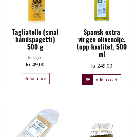
Tagliatelle (smal
Spansk extra
båndspagetti)
virgen olivenolje,
500 g
topp kvalitet, 500
ml
kr
59,00
Original
Current
kr
49,00
kr
249,00
price
price
Read more
was:
is:
Add to cart
kr 59,00.
kr 49,00.