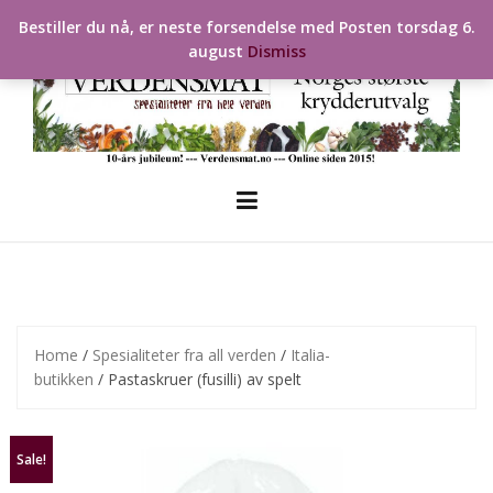
Skip
Bestiller du nå, er neste forsendelse med Posten torsdag 6.
to
august
Dismiss
content
Home
/
Spesialiteter fra all verden
/
Italia-
butikken
/ Pastaskruer (fusilli) av spelt
Sale!