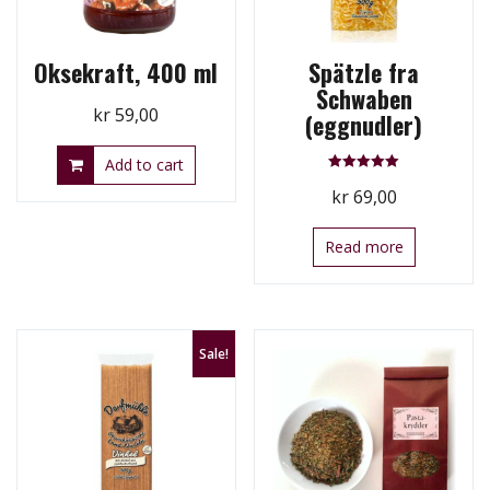
Oksekraft, 400 ml
Spätzle fra
Schwaben
kr
59,00
(eggnudler)
Add to cart
Rated
kr
69,00
5.00
out of 5
Read more
Sale!