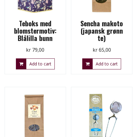
Teboks med
Sencha makoto
blomstermotiv:
(japansk grønn
Blålilla bunn
te)
kr
79,00
kr
65,00
Add to cart
Add to cart