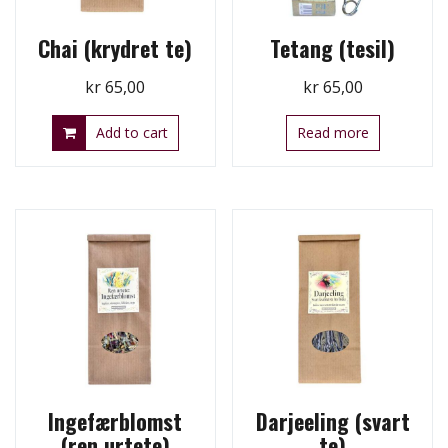
Chai (krydret te)
Tetang (tesil)
kr
65,00
kr
65,00
Add to cart
Read more
Ingefærblomst
Darjeeling (svart
(ren urtete)
te)