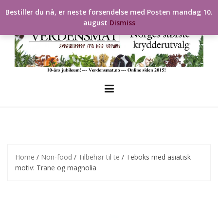
Skip
Bestiller du nå, er neste forsendelse med Posten mandag 10.
to
august
Dismiss
content
Home
/
Non-food
/
Tilbehør til te
/ Teboks med asiatisk
motiv: Trane og magnolia