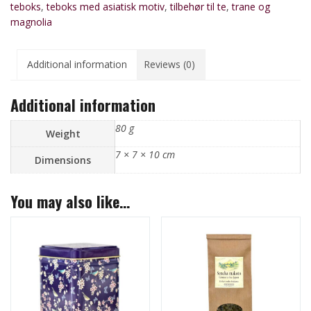
teboks
,
teboks med asiatisk motiv
,
tilbehør til te
,
trane og
og
magnolia
magnolia
quantity
Additional information
Reviews (0)
Additional information
80 g
Weight
7 × 7 × 10 cm
Dimensions
You may also like…