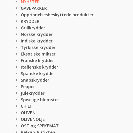
NYHETER
GAVEPAKKER
Opprinnelsesbeskyttede produkter
KRYDDER
Grillkrydder
Norske krydder
Indiske krydder
Tyrkiske krydder
Eksotiske mikser
Franske krydder
Italienske krydder
Spanske krydder
Snapskrydder
Pepper
Julekrydder
Spiselige blomster
CHILI
OLIVEN
OLIVENOLJE
OST og SPEKEMAT
Balkan-Butikken