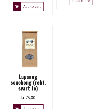
Read more
Add to cart
Lapsang
souchong (røkt,
svart te)
kr
75,00
Add to cart