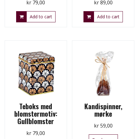
kr
79,00
kr
89,00
Add to cart
Add to cart
Teboks med
Kandispinner,
blomstermotiv:
mørke
Gullblomster
kr
59,00
kr
79,00