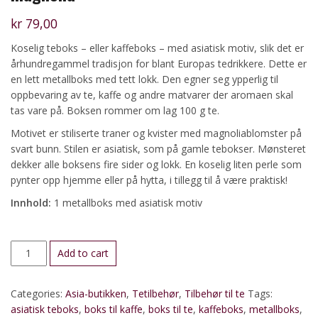
kr
79,00
Koselig teboks – eller kaffeboks – med asiatisk motiv, slik det er
århundregammel tradisjon for blant Europas tedrikkere. Dette er
en lett metallboks med tett lokk. Den egner seg ypperlig til
oppbevaring av te, kaffe og andre matvarer der aromaen skal
tas vare på. Boksen rommer om lag 100 g te.
Motivet er stiliserte traner og kvister med magnoliablomster på
svart bunn. Stilen er asiatisk, som på gamle tebokser. Mønsteret
dekker alle boksens fire sider og lokk. En koselig liten perle som
pynter opp hjemme eller på hytta, i tillegg til å være praktisk!
Innhold:
1 metallboks med asiatisk motiv
Teboks
Add to cart
med
asiatisk
Categories:
Asia-butikken
,
Tetilbehør
,
Tilbehør til te
Tags:
motiv:
asiatisk teboks
,
boks til kaffe
,
boks til te
,
kaffeboks
,
metallboks
,
Trane