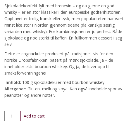
Sjokoladekonfekt fylt med brenevin – og da gjerne en god
whisky – er en stor klassiker i den europeiske godterihistorien.
Opphavet er trolig fransk eller tysk, men populariteten har vært
minst like stor i Norden gjennom tidene (da kanskje særlig
varianten med whisky). For kombinasjonen er jo perfekt: Både
sjokolade og noe sterkt til kaffen. En fullkommen dessert i seg
selv!
Dette er cognackuler produsert på tradisjonelt vis for den
norske Dropsfabrikken, basert på mørk sjokolade. Ja – de
inneholder ekte bourbon whiskey. Og ja, de lever opp til
smaksforventningene!
Innhold:
100 g sjokoladekuler med bourbon whiskey
Allergener:
Gluten, melk og soya. Kan også inneholde spor av
peanøtter og andre nøtter.
Whiskeykuler
Add to cart
quantity