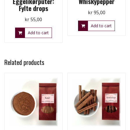
Eggelikørputer:
Whiskypepper
Fylte drops
kr
95,00
kr
55,00
Add to cart
Add to cart
Related products