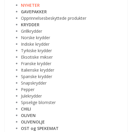
NYHETER
GAVEPAKKER
Opprinnelsesbeskyttede produkter
KRYDDER
Grillkrydder
Norske krydder
Indiske krydder
Tyrkiske krydder
Eksotiske mikser
Franske krydder
Italienske krydder
Spanske krydder
Snapskrydder
Pepper
Julekrydder
Spiselige blomster
CHILI
OLIVEN
OLIVENOLJE
OST og SPEKEMAT