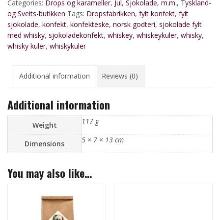
Categories:
Drops og karameller
,
Jul
,
Sjokolade, m.m.
,
Tyskland-
og Sveits-butikken
Tags:
Dropsfabrikken
,
fylt konfekt
,
fylt
sjokolade
,
konfekt
,
konfekteske
,
norsk godteri
,
sjokolade fylt
med whisky
,
sjokoladekonfekt
,
whiskey
,
whiskeykuler
,
whisky
,
whisky kuler
,
whiskykuler
Additional information
Reviews (0)
Additional information
117 g
Weight
5 × 7 × 13 cm
Dimensions
You may also like…