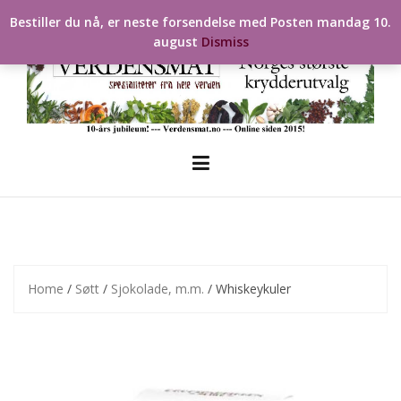
Skip
Bestiller du nå, er neste forsendelse med Posten mandag 10.
to
august
Dismiss
content
Home
/
Søtt
/
Sjokolade, m.m.
/ Whiskeykuler