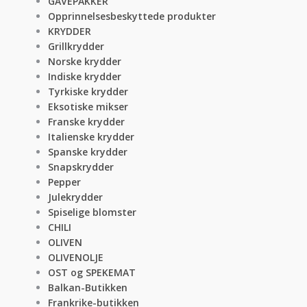
GAVEPAKKER
Opprinnelsesbeskyttede produkter
KRYDDER
Grillkrydder
Norske krydder
Indiske krydder
Tyrkiske krydder
Eksotiske mikser
Franske krydder
Italienske krydder
Spanske krydder
Snapskrydder
Pepper
Julekrydder
Spiselige blomster
CHILI
OLIVEN
OLIVENOLJE
OST og SPEKEMAT
Balkan-Butikken
Frankrike-butikken