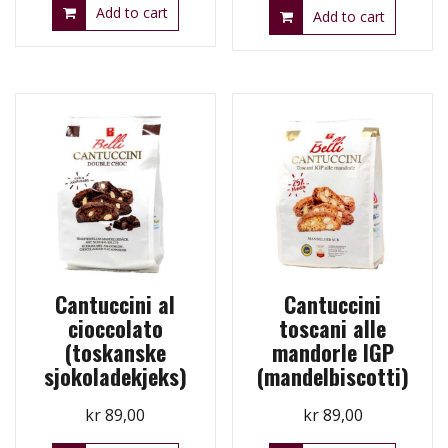
Add to cart
was:
is:
Add to cart
kr 139,00.
kr 99,00.
Cantuccini al
Cantuccini
cioccolato
toscani alle
(toskanske
mandorle IGP
sjokoladekjeks)
(mandelbiscotti)
kr
89,00
kr
89,00