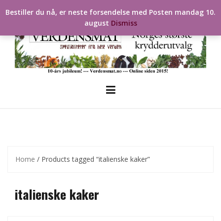
Skip
Bestiller du nå, er neste forsendelse med Posten mandag 10.
to
august
Dismiss
content
Home
/ Products tagged “italienske kaker”
italienske kaker