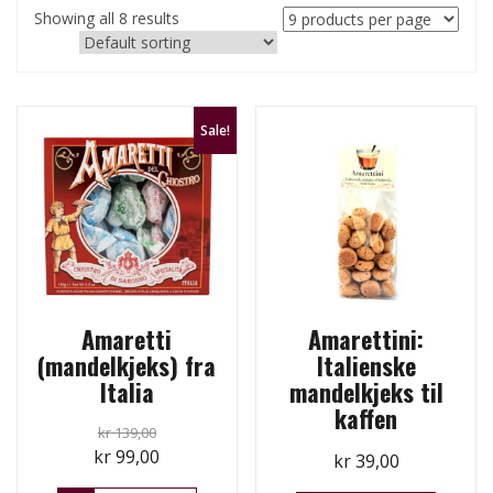
Showing all 8 results
Sale!
Amaretti
Amarettini:
(mandelkjeks) fra
Italienske
Italia
mandelkjeks til
kaffen
kr
139,00
Original
Current
kr
99,00
kr
39,00
price
price