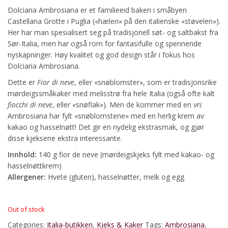
Dolciaria Ambrosiana er et familieeid bakeri i småbyen
Castellana Grotte i Puglia («hælen» på den italienske «støvelen»).
Her har man spesialisert seg på tradisjonell søt- og saltbakst fra
Sør-Italia, men har også rom for fantasifulle og spennende
nyskapninger. Høy kvalitet og god design står i fokus hos
Dolciaria Ambrosiana.
Dette er
Fior di neve
, eller «snøblomster», som er tradisjonsrike
mørdeigssmåkaker med melisstrø fra hele Italia (også ofte kalt
fiocchi di neve
, eller «snøflak»). Men de kommer med en vri:
Ambrosiana har fylt «snøblomstene» med en herlig krem av
kakao og hasselnøtt! Det gir en nydelig ekstrasmak, og gjør
disse kjeksene ekstra interessante.
Innhold:
140 g fior de neve (mørdeigskjeks fylt med kakao- og
hasselnøttkrem)
Allergener:
Hvete (gluten), hasselnøtter, melk og egg
Out of stock
Categories:
Italia-butikken
,
Kjeks & Kaker
Tags:
Ambrosiana
,