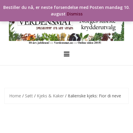
Skip
Bestiller du nå, er neste forsendelse med Posten mandag 10.
to
august
Dismiss
content
Home
/
Søtt
/
Kjeks & Kaker
/ Italienske kjeks: Fior di neve