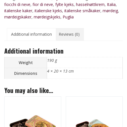
fiocchi di neve
,
fior di neve
,
fylte kjeks
,
hasselnøttkrem
,
Italia
,
italienske kaker
,
italienske kjeks
,
italienske småkaker
,
mørdeig
,
mørdeigskaker
,
mørdeigskjeks
,
Puglia
Additional information
Reviews (0)
Additional information
190 g
Weight
4 × 20 × 13 cm
Dimensions
You may also like…